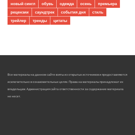
новый сингл
обувь
одежда
осень
премьера
рецензии
саундтрек
события дня
стиль
трейлер
тренды
цитаты
Все материалы на данном сайте взяты из открытых источников и предоставляются
исключительно в ознакомительных целях. Права на материалы принадлежат их
владельцам. Администрация сайта ответственности за содержание материала
не несет.