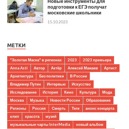
Новые инструменты для
подготовки к ЕГЭ получат
московские школьники
15.10.2023
МЕТКИ
"Золотая Маска" в регионах
2023
2023 премьера
Anna Asti
Автор
Актёр
Алексей Мажаев
Артист
Архитектура
Без политики
В России
Владимир Путин
Интервью
Искусство
Исследование
История
Кино
Культура
Мода
Москва
Музыка
Новости России
Образование
Регионы
Россия
Смерть
Теги
анонс концерта
клип
красота
музей
музыкальные чарты InterMedia
новый альбом