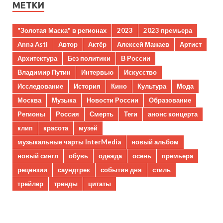
МЕТКИ
"Золотая Маска" в регионах
2023
2023 премьера
Anna Asti
Автор
Актёр
Алексей Мажаев
Артист
Архитектура
Без политики
В России
Владимир Путин
Интервью
Искусство
Исследование
История
Кино
Культура
Мода
Москва
Музыка
Новости России
Образование
Регионы
Россия
Смерть
Теги
анонс концерта
клип
красота
музей
музыкальные чарты InterMedia
новый альбом
новый сингл
обувь
одежда
осень
премьера
рецензии
саундтрек
события дня
стиль
трейлер
тренды
цитаты