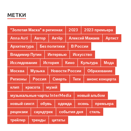
МЕТКИ
"Золотая Маска" в регионах
2023
2023 премьера
Anna Asti
Автор
Актёр
Алексей Мажаев
Артист
Архитектура
Без политики
В России
Владимир Путин
Интервью
Искусство
Исследование
История
Кино
Культура
Мода
Москва
Музыка
Новости России
Образование
Регионы
Россия
Смерть
Теги
анонс концерта
клип
красота
музей
музыкальные чарты InterMedia
новый альбом
новый сингл
обувь
одежда
осень
премьера
рецензии
саундтрек
события дня
стиль
трейлер
тренды
цитаты