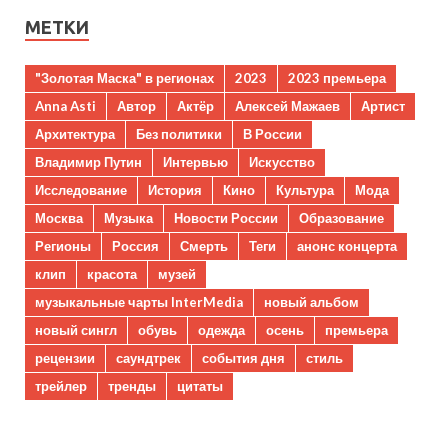
МЕТКИ
"Золотая Маска" в регионах
2023
2023 премьера
Anna Asti
Автор
Актёр
Алексей Мажаев
Артист
Архитектура
Без политики
В России
Владимир Путин
Интервью
Искусство
Исследование
История
Кино
Культура
Мода
Москва
Музыка
Новости России
Образование
Регионы
Россия
Смерть
Теги
анонс концерта
клип
красота
музей
музыкальные чарты InterMedia
новый альбом
новый сингл
обувь
одежда
осень
премьера
рецензии
саундтрек
события дня
стиль
трейлер
тренды
цитаты