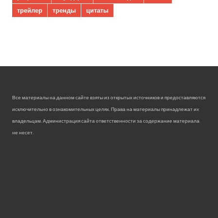
трейлер
тренды
цитаты
Все материалы на данном сайте взяты из открытых источников и предоставляются
исключительно в ознакомительных целях. Права на материалы принадлежат их
владельцам. Администрация сайта ответственности за содержание материала
не несет.