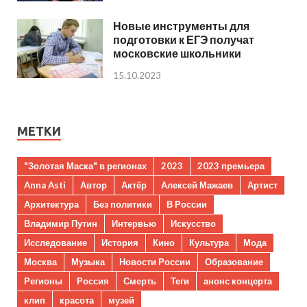
Новые инструменты для
подготовки к ЕГЭ получат
московские школьники
15.10.2023
МЕТКИ
"Золотая Маска" в регионах
2023
2023 премьера
Anna Asti
Автор
Актёр
Алексей Мажаев
Артист
Архитектура
Без политики
В России
Владимир Путин
Интервью
Искусство
Исследование
История
Кино
Культура
Мода
Москва
Музыка
Новости России
Образование
Регионы
Россия
Смерть
Теги
анонс концерта
клип
красота
музей