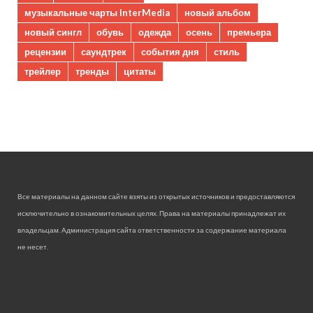
музыкальные чарты InterMedia
новый альбом
новый сингл
обувь
одежда
осень
премьера
рецензии
саундтрек
события дня
стиль
трейлер
тренды
цитаты
Все материалы на данном сайте взяты из открытых источников и предоставляются
исключительно в ознакомительных целях. Права на материалы принадлежат их
владельцам. Администрация сайта ответственности за содержание материала
не несет.