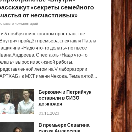
расскажут «секреты семейного
счастья от несчастливых»
ставьте комментарий
 и 6 ноября в московском пространстве
Внутри» пройдёт премьера спектакля Павла
ащилина «Надо что-то делать» по пьесе
вана Андреева. Спектакль «Надо что-то
елать» вырос из эскизной работы,
редставленной летом на V лаборатории
АРТХАБ» в МХТ имени Чехова. Тема пятой…
Беркович и Петрийчук
оставили в СИЗО
до января
03.11.2023
В премьере Севагина
сказка Андерсена