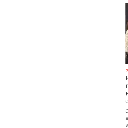
О
О
С
а
в