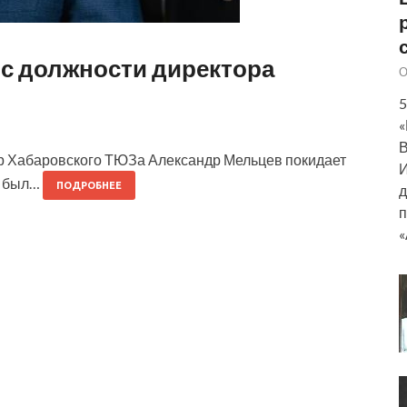
с должности директора
О
5
«
В
ктор Хабаровского ТЮЗа Александр Мельцев покидает
И
м был…
ПОДРОБНЕЕ
д
п
«