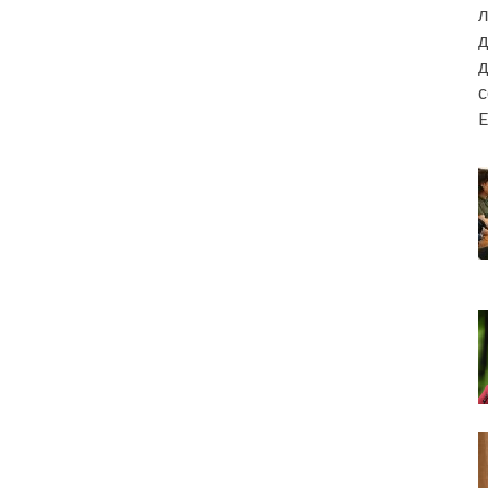
л
д
д
E