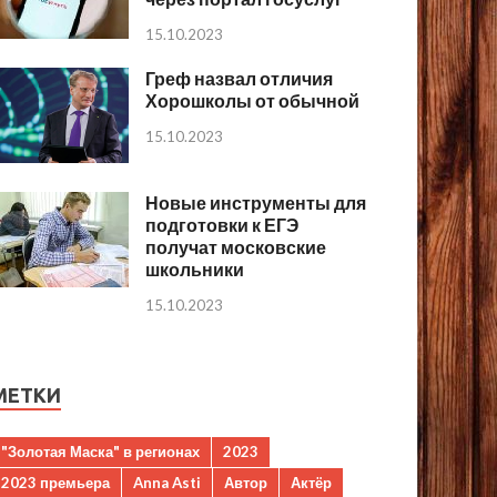
15.10.2023
Греф назвал отличия
Хорошколы от обычной
15.10.2023
Новые инструменты для
подготовки к ЕГЭ
получат московские
школьники
15.10.2023
МЕТКИ
"Золотая Маска" в регионах
2023
2023 премьера
Anna Asti
Автор
Актёр