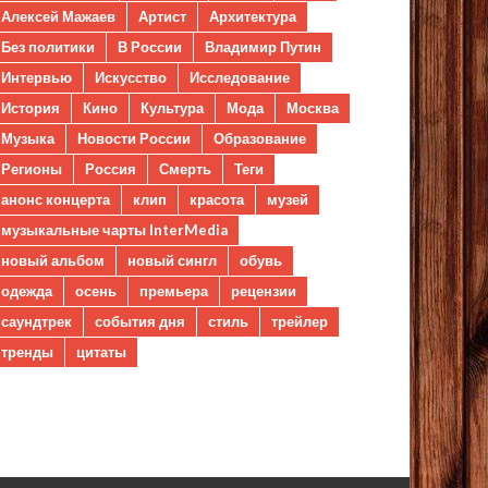
Алексей Мажаев
Артист
Архитектура
Без политики
В России
Владимир Путин
Интервью
Искусство
Исследование
История
Кино
Культура
Мода
Москва
Музыка
Новости России
Образование
Регионы
Россия
Смерть
Теги
анонс концерта
клип
красота
музей
музыкальные чарты InterMedia
новый альбом
новый сингл
обувь
одежда
осень
премьера
рецензии
саундтрек
события дня
стиль
трейлер
тренды
цитаты