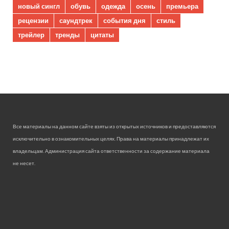
новый сингл
обувь
одежда
осень
премьера
рецензии
саундтрек
события дня
стиль
трейлер
тренды
цитаты
Все материалы на данном сайте взяты из открытых источников и предоставляются
исключительно в ознакомительных целях. Права на материалы принадлежат их
владельцам. Администрация сайта ответственности за содержание материала
не несет.