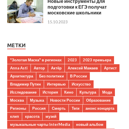
Новые инструменты для
подготовки к ЕГЭ получат
московские школьники
15.10.2023
МЕТКИ
"Золотая Маска" в регионах
2023
2023 премьера
Anna Asti
Автор
Актёр
Алексей Мажаев
Артист
Архитектура
Без политики
В России
Владимир Путин
Интервью
Искусство
Исследование
История
Кино
Культура
Мода
Москва
Музыка
Новости России
Образование
Регионы
Россия
Смерть
Теги
анонс концерта
клип
красота
музей
музыкальные чарты InterMedia
новый альбом