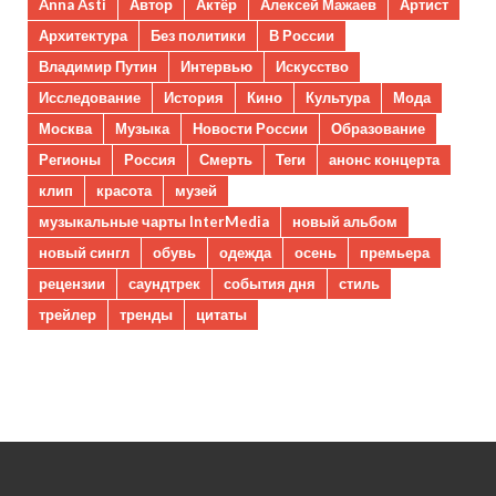
Anna Asti
Автор
Актёр
Алексей Мажаев
Артист
Архитектура
Без политики
В России
Владимир Путин
Интервью
Искусство
Исследование
История
Кино
Культура
Мода
Москва
Музыка
Новости России
Образование
Регионы
Россия
Смерть
Теги
анонс концерта
клип
красота
музей
музыкальные чарты InterMedia
новый альбом
новый сингл
обувь
одежда
осень
премьера
рецензии
саундтрек
события дня
стиль
трейлер
тренды
цитаты