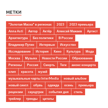
МЕТКИ
"Золотая Маска" в регионах
2023
2023 премьера
Anna Asti
Автор
Актёр
Алексей Мажаев
Артист
Архитектура
Без политики
В России
Владимир Путин
Интервью
Искусство
Исследование
История
Кино
Культура
Мода
Москва
Музыка
Новости России
Образование
Регионы
Россия
Смерть
Теги
анонс концерта
клип
красота
музей
музыкальные чарты InterMedia
новый альбом
новый сингл
обувь
одежда
осень
премьера
рецензии
саундтрек
события дня
стиль
трейлер
тренды
цитаты