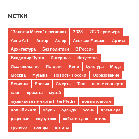
МЕТКИ
"Золотая Маска" в регионах
2023
2023 премьера
Anna Asti
Автор
Актёр
Алексей Мажаев
Артист
Архитектура
Без политики
В России
Владимир Путин
Интервью
Искусство
Исследование
История
Кино
Культура
Мода
Москва
Музыка
Новости России
Образование
Регионы
Россия
Смерть
Теги
анонс концерта
клип
красота
музей
музыкальные чарты InterMedia
новый альбом
новый сингл
обувь
одежда
осень
премьера
рецензии
саундтрек
события дня
стиль
трейлер
тренды
цитаты