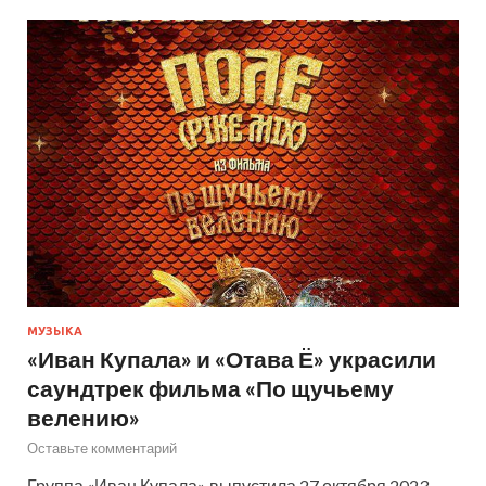
МУЗЫКА
«Иван Купала» и «Отава Ё» украсили
саундтрек фильма «По щучьему
велению»
Оставьте комментарий
Группа «Иван Купала» выпустила 27 октября 2023