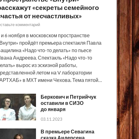
расскажут «секреты семейного
счастья от несчастливых»
ставьте комментарий
 и 6 ноября в московском пространстве
Внутри» пройдёт премьера спектакля Павла
ащилина «Надо что-то делать» по пьесе
вана Андреева. Спектакль «Надо что-то
елать» вырос из эскизной работы,
редставленной летом на V лаборатории
АРТХАБ» в МХТ имени Чехова. Тема пятой…
Беркович и Петрийчук
оставили в СИЗО
до января
03.11.2023
В премьере Севагина
сказка Андерсена