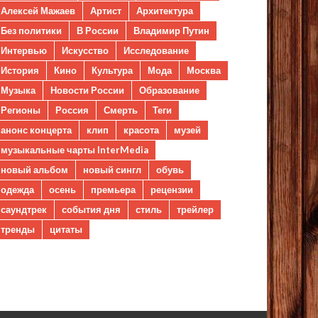
Алексей Мажаев
Артист
Архитектура
Без политики
В России
Владимир Путин
Интервью
Искусство
Исследование
История
Кино
Культура
Мода
Москва
Музыка
Новости России
Образование
Регионы
Россия
Смерть
Теги
анонс концерта
клип
красота
музей
музыкальные чарты InterMedia
новый альбом
новый сингл
обувь
одежда
осень
премьера
рецензии
саундтрек
события дня
стиль
трейлер
тренды
цитаты