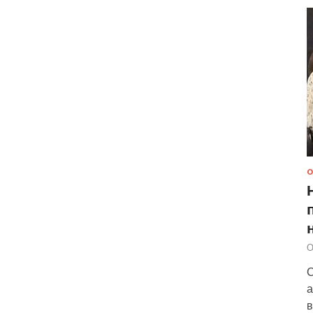
О
О
С
а
в