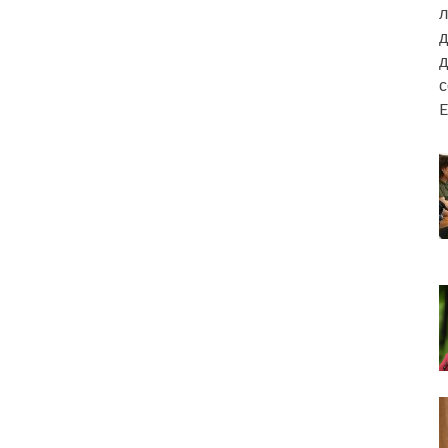
л
д
д
E