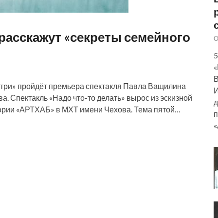
расскажут «секреты семейного
О
5
«
В
нутри» пройдёт премьера спектакля Павла Ващилина
И
а. Спектакль «Надо что-то делать» вырос из эскизной
д
тории «АРТХАБ» в МХТ имени Чехова. Тема пятой…
п
«