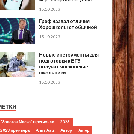
15.10.2023
Греф назвал отличия
Хорошколы от обычной
15.10.2023
Новые инструменты для
подготовки к ЕГЭ
получат московские
школьники
15.10.2023
МЕТКИ
"Золотая Маска" в регионах
2023
2023 премьера
Anna Asti
Автор
Актёр