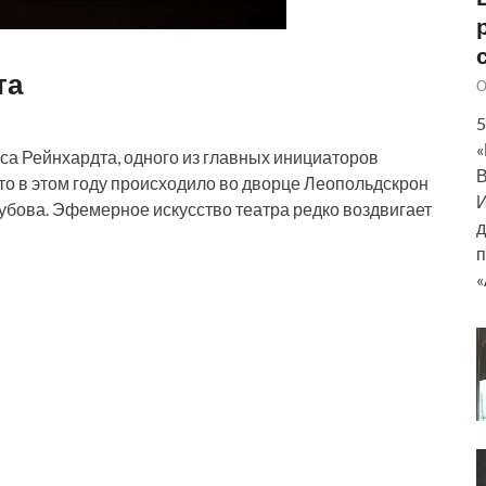
та
О
5
«
са Рейнхардта, одного из главных инициаторов
В
что в этом году происходило во дворце Леопольдскрон
И
кубова. Эфемерное искусство театра редко воздвигает
д
п
«