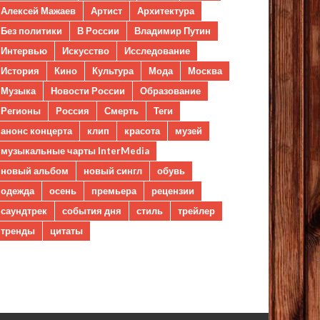
Алексей Мажаев
Артист
Архитектура
Без политики
В России
Владимир Путин
Интервью
Искусство
Исследование
История
Кино
Культура
Мода
Москва
Музыка
Новости России
Образование
Регионы
Россия
Смерть
Теги
анонс концерта
клип
красота
музей
музыкальные чарты InterMedia
новый альбом
новый сингл
обувь
одежда
осень
премьера
рецензии
саундтрек
события дня
стиль
трейлер
тренды
цитаты