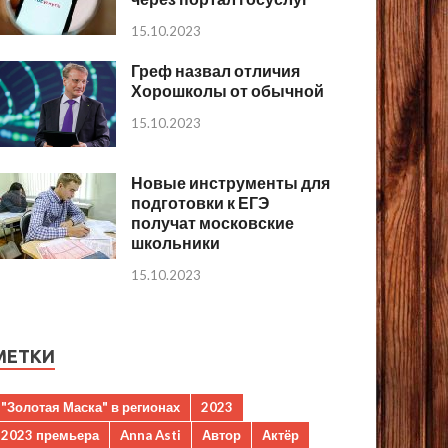
15.10.2023
Греф назвал отличия
Хорошколы от обычной
15.10.2023
Новые инструменты для
подготовки к ЕГЭ
получат московские
школьники
15.10.2023
МЕТКИ
"Золотая Маска" в регионах
2023
2023 премьера
Anna Asti
Автор
Актёр