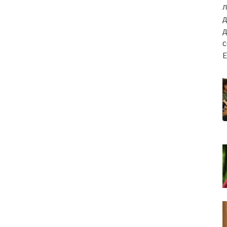
л
д
д
E