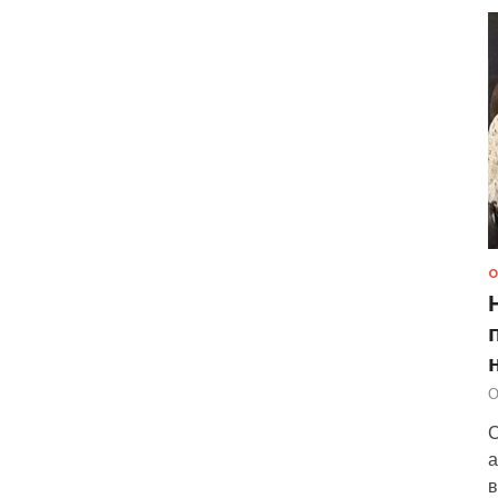
О
О
С
а
в