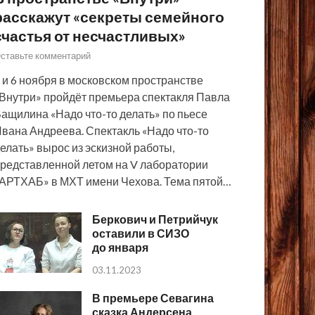
расскажут «секреты семейного
счастья от несчастливых»
ставьте комментарий
 и 6 ноября в московском пространстве
Внутри» пройдёт премьера спектакля Павла
ащилина «Надо что-то делать» по пьесе
вана Андреева. Спектакль «Надо что-то
елать» вырос из эскизной работы,
редставленной летом на V лаборатории
АРТХАБ» в МХТ имени Чехова. Тема пятой…
Беркович и Петрийчук
оставили в СИЗО
до января
03.11.2023
В премьере Севагина
сказка Андерсена