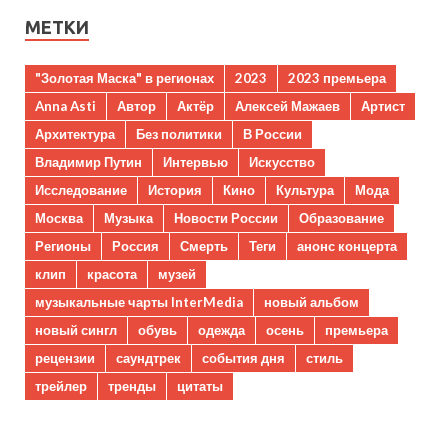
МЕТКИ
"Золотая Маска" в регионах
2023
2023 премьера
Anna Asti
Автор
Актёр
Алексей Мажаев
Артист
Архитектура
Без политики
В России
Владимир Путин
Интервью
Искусство
Исследование
История
Кино
Культура
Мода
Москва
Музыка
Новости России
Образование
Регионы
Россия
Смерть
Теги
анонс концерта
клип
красота
музей
музыкальные чарты InterMedia
новый альбом
новый сингл
обувь
одежда
осень
премьера
рецензии
саундтрек
события дня
стиль
трейлер
тренды
цитаты