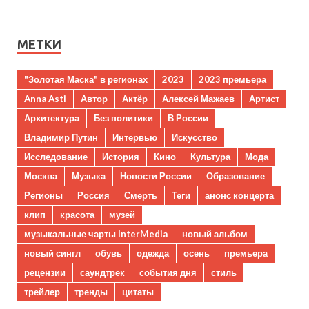
МЕТКИ
"Золотая Маска" в регионах
2023
2023 премьера
Anna Asti
Автор
Актёр
Алексей Мажаев
Артист
Архитектура
Без политики
В России
Владимир Путин
Интервью
Искусство
Исследование
История
Кино
Культура
Мода
Москва
Музыка
Новости России
Образование
Регионы
Россия
Смерть
Теги
анонс концерта
клип
красота
музей
музыкальные чарты InterMedia
новый альбом
новый сингл
обувь
одежда
осень
премьера
рецензии
саундтрек
события дня
стиль
трейлер
тренды
цитаты