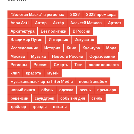
"Золотая Маска" в регионах
2023
2023 премьера
Anna Asti
Автор
Актёр
Алексей Мажаев
Артист
Архитектура
Без политики
В России
Владимир Путин
Интервью
Искусство
Исследование
История
Кино
Культура
Мода
Москва
Музыка
Новости России
Образование
Регионы
Россия
Смерть
Теги
анонс концерта
клип
красота
музей
музыкальные чарты InterMedia
новый альбом
новый сингл
обувь
одежда
осень
премьера
рецензии
саундтрек
события дня
стиль
трейлер
тренды
цитаты