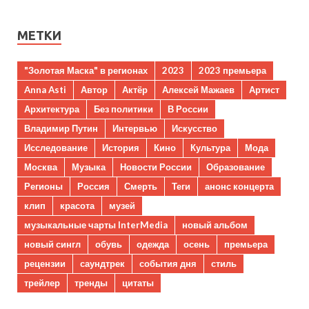
МЕТКИ
"Золотая Маска" в регионах
2023
2023 премьера
Anna Asti
Автор
Актёр
Алексей Мажаев
Артист
Архитектура
Без политики
В России
Владимир Путин
Интервью
Искусство
Исследование
История
Кино
Культура
Мода
Москва
Музыка
Новости России
Образование
Регионы
Россия
Смерть
Теги
анонс концерта
клип
красота
музей
музыкальные чарты InterMedia
новый альбом
новый сингл
обувь
одежда
осень
премьера
рецензии
саундтрек
события дня
стиль
трейлер
тренды
цитаты