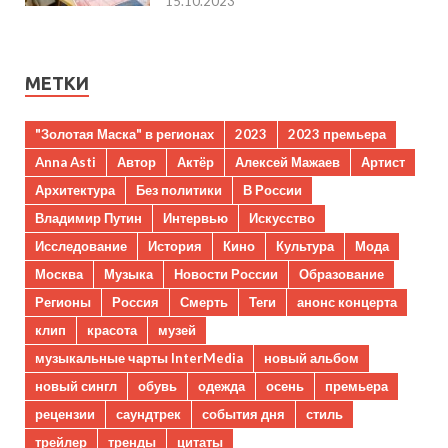
15.10.2023
МЕТКИ
"Золотая Маска" в регионах
2023
2023 премьера
Anna Asti
Автор
Актёр
Алексей Мажаев
Артист
Архитектура
Без политики
В России
Владимир Путин
Интервью
Искусство
Исследование
История
Кино
Культура
Мода
Москва
Музыка
Новости России
Образование
Регионы
Россия
Смерть
Теги
анонс концерта
клип
красота
музей
музыкальные чарты InterMedia
новый альбом
новый сингл
обувь
одежда
осень
премьера
рецензии
саундтрек
события дня
стиль
трейлер
тренды
цитаты