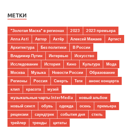
МЕТКИ
"Золотая Маска" в регионах
2023
2023 премьера
Anna Asti
Автор
Актёр
Алексей Мажаев
Артист
Архитектура
Без политики
В России
Владимир Путин
Интервью
Искусство
Исследование
История
Кино
Культура
Мода
Москва
Музыка
Новости России
Образование
Регионы
Россия
Смерть
Теги
анонс концерта
клип
красота
музей
музыкальные чарты InterMedia
новый альбом
новый сингл
обувь
одежда
осень
премьера
рецензии
саундтрек
события дня
стиль
трейлер
тренды
цитаты