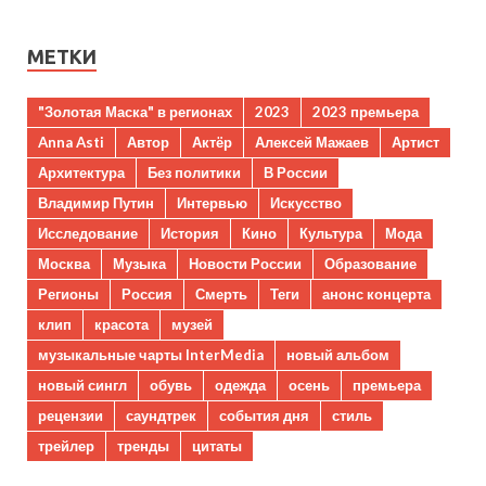
МЕТКИ
"Золотая Маска" в регионах
2023
2023 премьера
Anna Asti
Автор
Актёр
Алексей Мажаев
Артист
Архитектура
Без политики
В России
Владимир Путин
Интервью
Искусство
Исследование
История
Кино
Культура
Мода
Москва
Музыка
Новости России
Образование
Регионы
Россия
Смерть
Теги
анонс концерта
клип
красота
музей
музыкальные чарты InterMedia
новый альбом
новый сингл
обувь
одежда
осень
премьера
рецензии
саундтрек
события дня
стиль
трейлер
тренды
цитаты