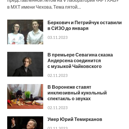
в МХТ имени Чехова. Тема пятой…
Беркович и Петрийчук оставили
в СИЗО до января
03.11.2023
В премьере Севагина сказка
Андерсена соединится
с музыкой Чайковского
02.11.2023
В Воронеже ставят
инклюзивный кукольный
спектакль о звуках
02.11.2023
Умер Юрий Темирканов
02.11.2023