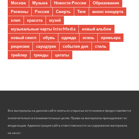
Москва
Музыка
Новости России
Образование
Регионы
Россия
Смерть
Теги
анонс концерта
клип
красота
музей
музыкальные чарты InterMedia
новый альбом
новый сингл
обувь
одежда
осень
премьера
рецензии
саундтрек
события дня
стиль
трейлер
тренды
цитаты
Все материалы на данном сайте взяты из открытых источников и предоставляются
исключительно в ознакомительных целях. Права на материалы принадлежат их
владельцам. Администрация сайта ответственности за содержание материала
не несет.