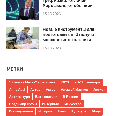
Греф назвал отличия
Хорошколы от обычной
15.10.2023
Новые инструменты для
подготовки к ЕГЭ получат
московские школьники
15.10.2023
МЕТКИ
"Золотая Маска" в регионах
2023
2023 премьера
Anna Asti
Автор
Актёр
Алексей Мажаев
Артист
Архитектура
Без политики
В России
Владимир Путин
Интервью
Искусство
Исследование
История
Кино
Культура
Мода