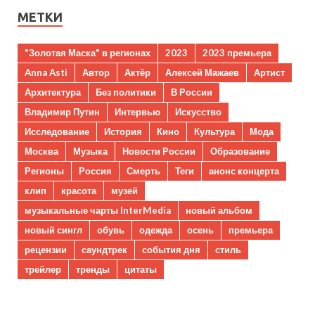
МЕТКИ
"Золотая Маска" в регионах
2023
2023 премьера
Anna Asti
Автор
Актёр
Алексей Мажаев
Артист
Архитектура
Без политики
В России
Владимир Путин
Интервью
Искусство
Исследование
История
Кино
Культура
Мода
Москва
Музыка
Новости России
Образование
Регионы
Россия
Смерть
Теги
анонс концерта
клип
красота
музей
музыкальные чарты InterMedia
новый альбом
новый сингл
обувь
одежда
осень
премьера
рецензии
саундтрек
события дня
стиль
трейлер
тренды
цитаты