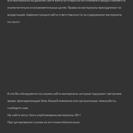
Все материалы на данном сайте взяты из открытых источников и предоставляются
исключительно в ознакомительных целях. Права на материалы принадлежат их
владельцам. Администрация сайта ответственности за содержание материала
не несет.
Если Вы обнаружили на нашем сайте материалы, которые нарушают авторские
права, принадлежащие Вам, Вашей компании или организации, пожалуйста,
сообщите нам.
На сайте могут быть опубликованы материалы 18+!
При цитировании ссылка на источник обязательна.