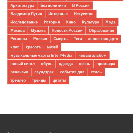
Архитектура
Без политики
В России
Владимир Путин
Интервью
Искусство
Исследование
История
Кино
Культура
Мода
Москва
Музыка
Новости России
Образование
Регионы
Россия
Смерть
Теги
анонс концерта
клип
красота
музей
музыкальные чарты InterMedia
новый альбом
новый сингл
обувь
одежда
осень
премьера
рецензии
саундтрек
события дня
стиль
трейлер
тренды
цитаты