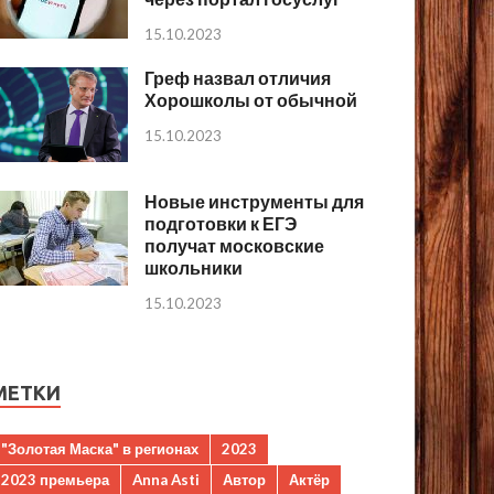
15.10.2023
Греф назвал отличия
Хорошколы от обычной
15.10.2023
Новые инструменты для
подготовки к ЕГЭ
получат московские
школьники
15.10.2023
МЕТКИ
"Золотая Маска" в регионах
2023
2023 премьера
Anna Asti
Автор
Актёр