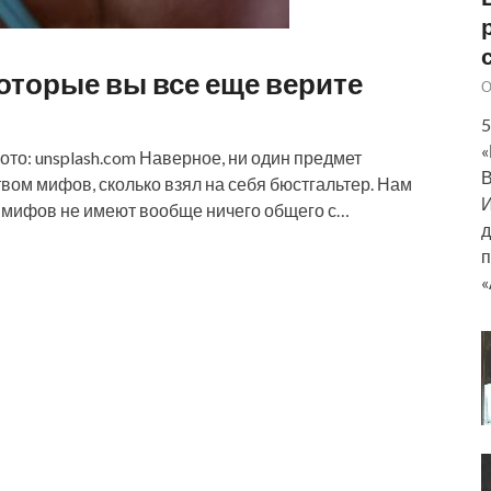
оторые вы все еще верите
О
5
«
то: unsplash.com Наверное, ни один предмет
В
твом мифов, сколько взял на себя бюстгальтер. Нам
И
х мифов не имеют вообще ничего общего с…
д
п
«