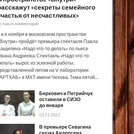
расскажут «секреты семейного
счастья от несчастливых»
ставьте комментарий
 и 6 ноября в московском пространстве
Внутри» пройдёт премьера спектакля Павла
ащилина «Надо что-то делать» по пьесе
вана Андреева. Спектакль «Надо что-то
елать» вырос из эскизной работы,
редставленной летом на V лаборатории
АРТХАБ» в МХТ имени Чехова. Тема пятой…
Беркович и Петрийчук
оставили в СИЗО
до января
03.11.2023
В премьере Севагина
сказка Андерсена