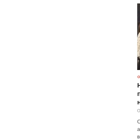
О
О
С
а
в