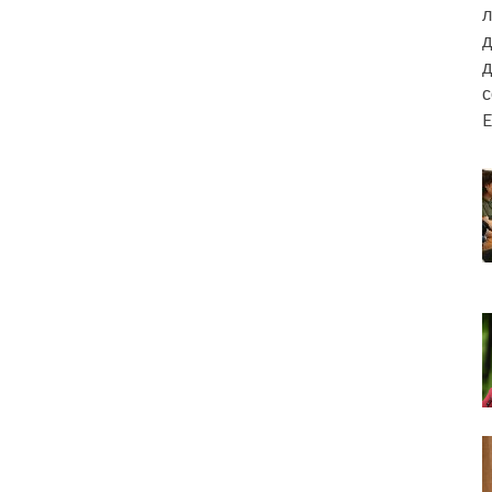
л
д
д
E