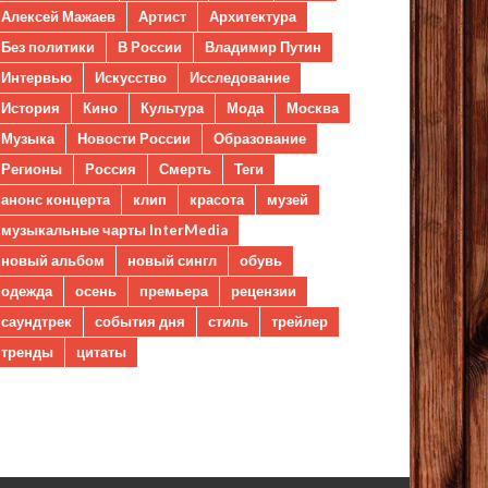
Алексей Мажаев
Артист
Архитектура
Без политики
В России
Владимир Путин
Интервью
Искусство
Исследование
История
Кино
Культура
Мода
Москва
Музыка
Новости России
Образование
Регионы
Россия
Смерть
Теги
анонс концерта
клип
красота
музей
музыкальные чарты InterMedia
новый альбом
новый сингл
обувь
одежда
осень
премьера
рецензии
саундтрек
события дня
стиль
трейлер
тренды
цитаты