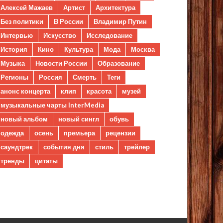
Алексей Мажаев
Артист
Архитектура
Без политики
В России
Владимир Путин
Интервью
Искусство
Исследование
История
Кино
Культура
Мода
Москва
Музыка
Новости России
Образование
Регионы
Россия
Смерть
Теги
анонс концерта
клип
красота
музей
музыкальные чарты InterMedia
новый альбом
новый сингл
обувь
одежда
осень
премьера
рецензии
саундтрек
события дня
стиль
трейлер
тренды
цитаты