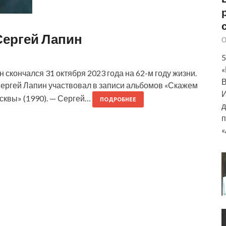
Сергей Лапин
О
5
«
скончался 31 октября 2023 года на 62-м году жизни.
В
Сергей Лапин участвовал в записи альбомов «Скажем
И
осквы» (1990). — Сергей…
ПОДРОБНЕЕ
д
п
«