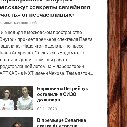
расскажут «секреты семейного
счастья от несчастливых»
ставьте комментарий
 и 6 ноября в московском пространстве
Внутри» пройдёт премьера спектакля Павла
ащилина «Надо что-то делать» по пьесе
вана Андреева. Спектакль «Надо что-то
елать» вырос из эскизной работы,
редставленной летом на V лаборатории
АРТХАБ» в МХТ имени Чехова. Тема пятой…
Беркович и Петрийчук
оставили в СИЗО
до января
03.11.2023
В премьере Севагина
сказка Андерсена