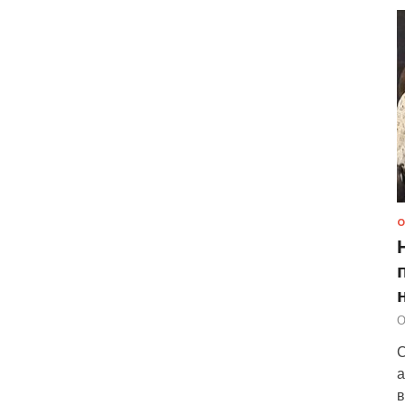
О
О
С
а
в