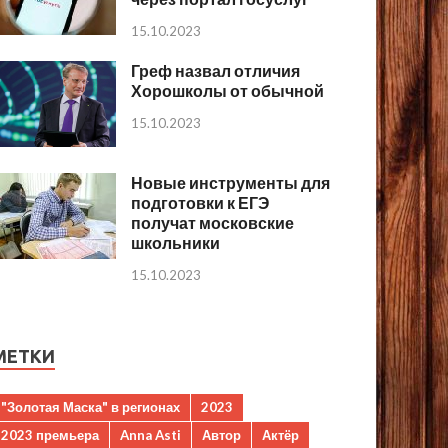
15.10.2023
Греф назвал отличия
Хорошколы от обычной
15.10.2023
Новые инструменты для
подготовки к ЕГЭ
получат московские
школьники
15.10.2023
МЕТКИ
"Золотая Маска" в регионах
2023
2023 премьера
Anna Asti
Автор
Актёр