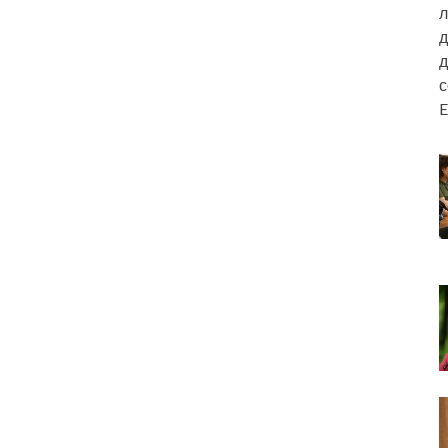
л
д
д
E