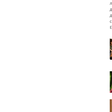
л
д
д
E