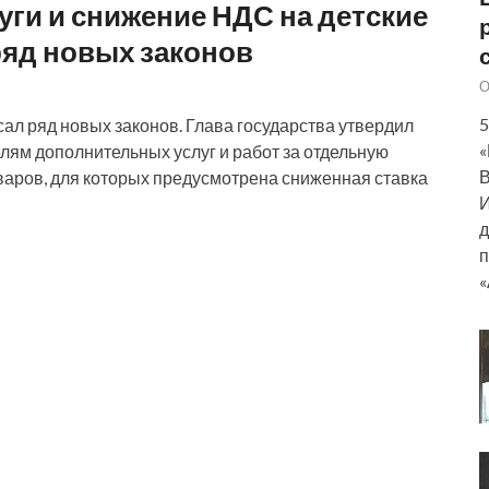
ги и снижение НДС на детские
ряд новых законов
О
5
сал ряд новых законов. Глава государства утвердил
«
ям дополнительных услуг и работ за отдельную
В
оваров, для которых предусмотрена сниженная ставка
И
д
п
«