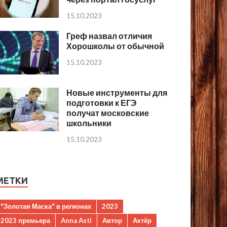
15.10.2023
Греф назвал отличия
Хорошколы от обычной
15.10.2023
Новые инструменты для
подготовки к ЕГЭ
получат московские
школьники
15.10.2023
МЕТКИ
"Золотая Маска" в регионах
2023
2023 премьера
Anna Asti
Автор
Актёр