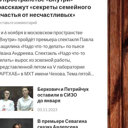
расскажут «секреты семейного
счастья от несчастливых»
ставьте комментарий
 и 6 ноября в московском пространстве
Внутри» пройдёт премьера спектакля Павла
ащилина «Надо что-то делать» по пьесе
вана Андреева. Спектакль «Надо что-то
елать» вырос из эскизной работы,
редставленной летом на V лаборатории
АРТХАБ» в МХТ имени Чехова. Тема пятой…
Беркович и Петрийчук
оставили в СИЗО
до января
03.11.2023
В премьере Севагина
сказка Андерсена