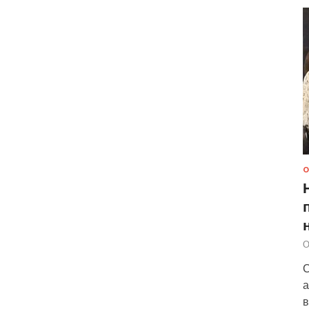
О
О
С
а
в