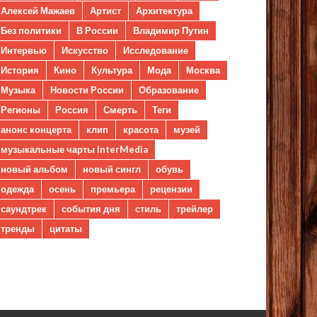
Алексей Мажаев
Артист
Архитектура
Без политики
В России
Владимир Путин
Интервью
Искусство
Исследование
История
Кино
Культура
Мода
Москва
Музыка
Новости России
Образование
Регионы
Россия
Смерть
Теги
анонс концерта
клип
красота
музей
музыкальные чарты InterMedia
новый альбом
новый сингл
обувь
одежда
осень
премьера
рецензии
саундтрек
события дня
стиль
трейлер
тренды
цитаты