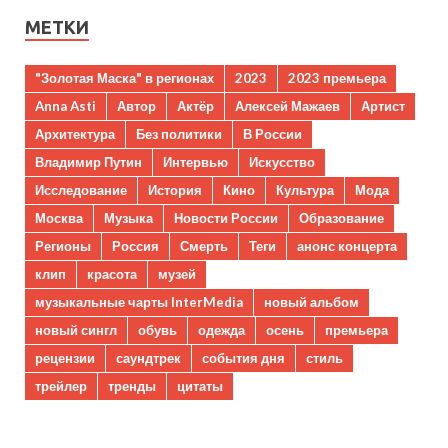
МЕТКИ
"Золотая Маска" в регионах
2023
2023 премьера
Anna Asti
Автор
Актёр
Алексей Мажаев
Артист
Архитектура
Без политики
В России
Владимир Путин
Интервью
Искусство
Исследование
История
Кино
Культура
Мода
Москва
Музыка
Новости России
Образование
Регионы
Россия
Смерть
Теги
анонс концерта
клип
красота
музей
музыкальные чарты InterMedia
новый альбом
новый сингл
обувь
одежда
осень
премьера
рецензии
саундтрек
события дня
стиль
трейлер
тренды
цитаты