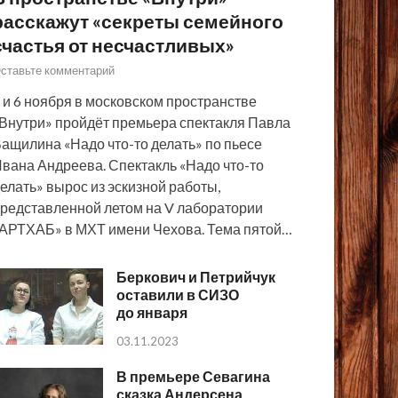
расскажут «секреты семейного
счастья от несчастливых»
ставьте комментарий
 и 6 ноября в московском пространстве
Внутри» пройдёт премьера спектакля Павла
ащилина «Надо что-то делать» по пьесе
вана Андреева. Спектакль «Надо что-то
елать» вырос из эскизной работы,
редставленной летом на V лаборатории
АРТХАБ» в МХТ имени Чехова. Тема пятой…
Беркович и Петрийчук
оставили в СИЗО
до января
03.11.2023
В премьере Севагина
сказка Андерсена