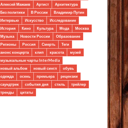
Алексей Мажаев
Артист
Архитектура
Без политики
В России
Владимир Путин
Интервью
Искусство
Исследование
История
Кино
Культура
Мода
Москва
Музыка
Новости России
Образование
Регионы
Россия
Смерть
Теги
анонс концерта
клип
красота
музей
музыкальные чарты InterMedia
новый альбом
новый сингл
обувь
одежда
осень
премьера
рецензии
саундтрек
события дня
стиль
трейлер
тренды
цитаты