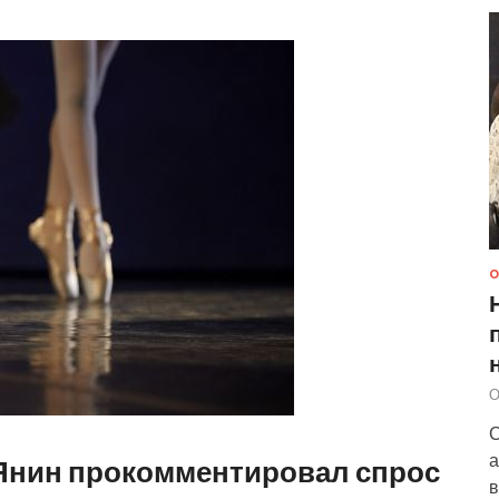
О
О
С
а
 Янин прокомментировал спрос
в