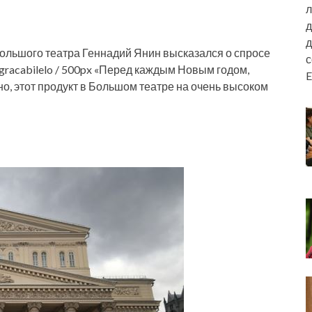
л
д
д
Большого театра Геннадий Янин высказался о спросе
 gracabilelo / 500px «Перед каждым Новым годом,
E
о, этот продукт в Большом театре на очень высоком