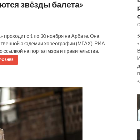
ются звёзды балета»
О
5
 проходит с 1 по 30 ноября на Арбате. Она
«
ственной академии хореографии (МГАХ). РИА
В
о ссылкой на портал мэра и правительства.
И
РОБНЕЕ
д
п
«