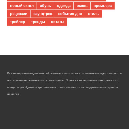
новый сингл
обувь
одежда
осень
премьера
рецензии
саундтрек
события дня
стиль
трейлер
тренды
цитаты
Все материалы на данном сайте взяты из открытых источников и предоставляются
исключительно в ознакомительных целях. Права на материалы принадлежат их
владельцам. Администрация сайта ответственности за содержание материала
не несет.