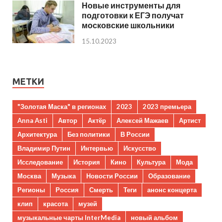
Новые инструменты для
подготовки к ЕГЭ получат
московские школьники
15.10.2023
МЕТКИ
"Золотая Маска" в регионах
2023
2023 премьера
Anna Asti
Автор
Актёр
Алексей Мажаев
Артист
Архитектура
Без политики
В России
Владимир Путин
Интервью
Искусство
Исследование
История
Кино
Культура
Мода
Москва
Музыка
Новости России
Образование
Регионы
Россия
Смерть
Теги
анонс концерта
клип
красота
музей
музыкальные чарты InterMedia
новый альбом