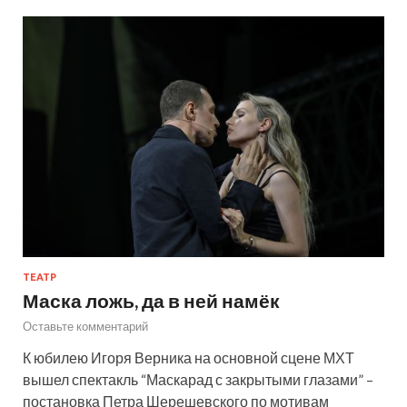
ТЕАТР
Маска ложь, да в ней намёк
Оставьте комментарий
К юбилею Игоря Верника на основной сцене МХТ
вышел спектакль “Маскарад с закрытыми глазами” –
постановка Петра Шерешевского по мотивам