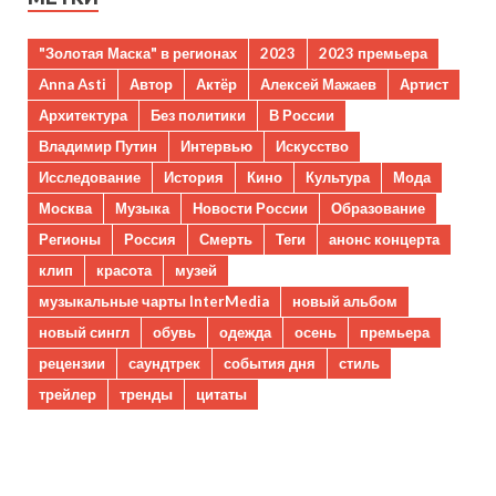
"Золотая Маска" в регионах
2023
2023 премьера
Anna Asti
Автор
Актёр
Алексей Мажаев
Артист
Архитектура
Без политики
В России
Владимир Путин
Интервью
Искусство
Исследование
История
Кино
Культура
Мода
Москва
Музыка
Новости России
Образование
Регионы
Россия
Смерть
Теги
анонс концерта
клип
красота
музей
музыкальные чарты InterMedia
новый альбом
новый сингл
обувь
одежда
осень
премьера
рецензии
саундтрек
события дня
стиль
трейлер
тренды
цитаты