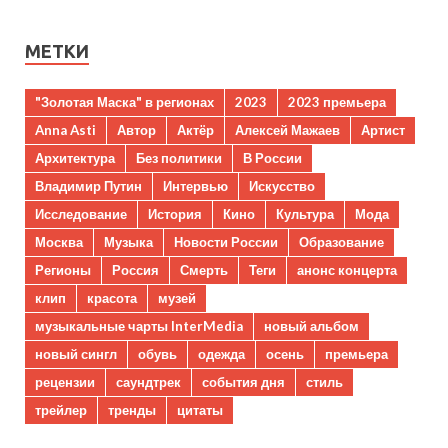
МЕТКИ
"Золотая Маска" в регионах
2023
2023 премьера
Anna Asti
Автор
Актёр
Алексей Мажаев
Артист
Архитектура
Без политики
В России
Владимир Путин
Интервью
Искусство
Исследование
История
Кино
Культура
Мода
Москва
Музыка
Новости России
Образование
Регионы
Россия
Смерть
Теги
анонс концерта
клип
красота
музей
музыкальные чарты InterMedia
новый альбом
новый сингл
обувь
одежда
осень
премьера
рецензии
саундтрек
события дня
стиль
трейлер
тренды
цитаты