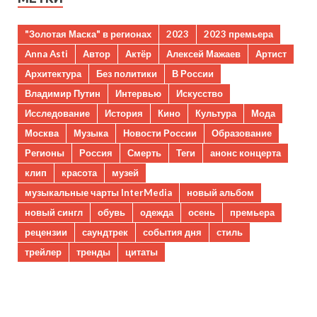
"Золотая Маска" в регионах
2023
2023 премьера
Anna Asti
Автор
Актёр
Алексей Мажаев
Артист
Архитектура
Без политики
В России
Владимир Путин
Интервью
Искусство
Исследование
История
Кино
Культура
Мода
Москва
Музыка
Новости России
Образование
Регионы
Россия
Смерть
Теги
анонс концерта
клип
красота
музей
музыкальные чарты InterMedia
новый альбом
новый сингл
обувь
одежда
осень
премьера
рецензии
саундтрек
события дня
стиль
трейлер
тренды
цитаты