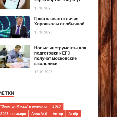
15.10.2023
Греф назвал отличия
Хорошколы от обычной
15.10.2023
Новые инструменты для
подготовки к ЕГЭ
получат московские
школьники
15.10.2023
МЕТКИ
"Золотая Маска" в регионах
2023
2023 премьера
Anna Asti
Автор
Актёр