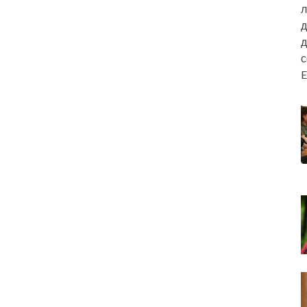
л
д
д
E