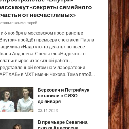
расскажут «секреты семейного
счастья от несчастливых»
ставьте комментарий
 и 6 ноября в московском пространстве
Внутри» пройдёт премьера спектакля Павла
ащилина «Надо что-то делать» по пьесе
вана Андреева. Спектакль «Надо что-то
елать» вырос из эскизной работы,
редставленной летом на V лаборатории
АРТХАБ» в МХТ имени Чехова. Тема пятой…
Беркович и Петрийчук
оставили в СИЗО
до января
03.11.2023
В премьере Севагина
сказка Андерсена