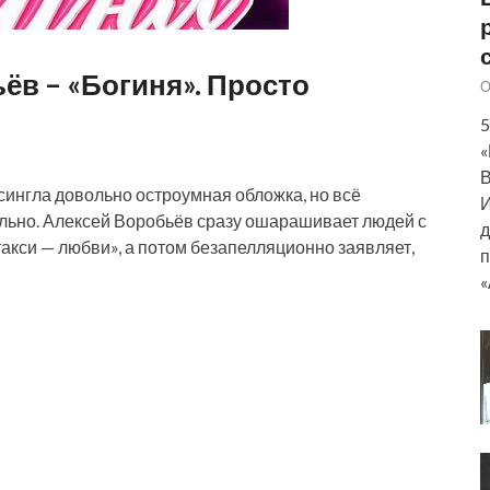
ёв – «Богиня». Просто
О
5
«
В
 сингла довольно остроумная обложка, но всё
И
ельно. Алексей Воробьёв сразу ошарашивает людей с
д
такси — любви», а потом безапелляционно заявляет,
п
«