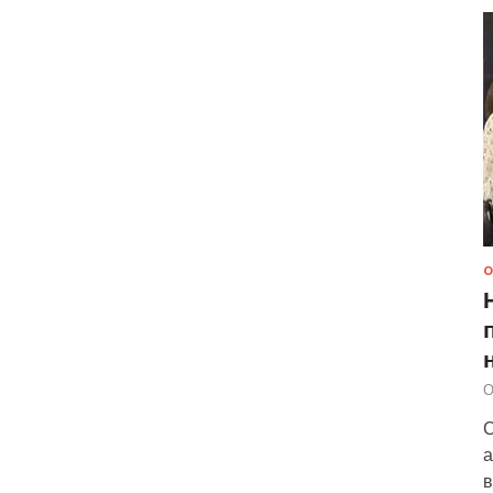
О
О
С
а
в