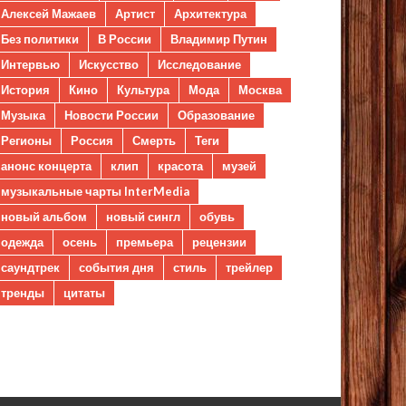
Алексей Мажаев
Артист
Архитектура
Без политики
В России
Владимир Путин
Интервью
Искусство
Исследование
История
Кино
Культура
Мода
Москва
Музыка
Новости России
Образование
Регионы
Россия
Смерть
Теги
анонс концерта
клип
красота
музей
музыкальные чарты InterMedia
новый альбом
новый сингл
обувь
одежда
осень
премьера
рецензии
саундтрек
события дня
стиль
трейлер
тренды
цитаты