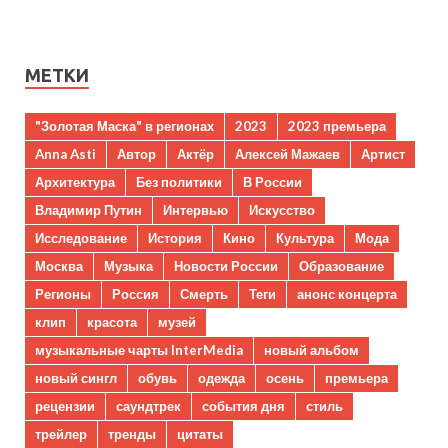
МЕТКИ
"Золотая Маска" в регионах
2023
2023 премьера
Anna Asti
Автор
Актёр
Алексей Мажаев
Артист
Архитектура
Без политики
В России
Владимир Путин
Интервью
Искусство
Исследование
История
Кино
Культура
Мода
Москва
Музыка
Новости России
Образование
Регионы
Россия
Смерть
Теги
анонс концерта
клип
красота
музей
музыкальные чарты InterMedia
новый альбом
новый сингл
обувь
одежда
осень
премьера
рецензии
саундтрек
события дня
стиль
трейлер
тренды
цитаты