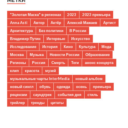
МЕТКИ
"Золотая Маска" в регионах
2023
2023 премьера
Anna Asti
Автор
Актёр
Алексей Мажаев
Артист
Архитектура
Без политики
В России
Владимир Путин
Интервью
Искусство
Исследование
История
Кино
Культура
Мода
Москва
Музыка
Новости России
Образование
Регионы
Россия
Смерть
Теги
анонс концерта
клип
красота
музей
музыкальные чарты InterMedia
новый альбом
новый сингл
обувь
одежда
осень
премьера
рецензии
саундтрек
события дня
стиль
трейлер
тренды
цитаты