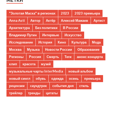
МЕТКИ
"Золотая Маска" в регионах
2023
2023 премьера
Anna Asti
Автор
Актёр
Алексей Мажаев
Артист
Архитектура
Без политики
В России
Владимир Путин
Интервью
Искусство
Исследование
История
Кино
Культура
Мода
Москва
Музыка
Новости России
Образование
Регионы
Россия
Смерть
Теги
анонс концерта
клип
красота
музей
музыкальные чарты InterMedia
новый альбом
новый сингл
обувь
одежда
осень
премьера
рецензии
саундтрек
события дня
стиль
трейлер
тренды
цитаты