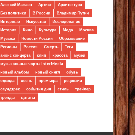
Алексей Мажаев
Артист
Архитектура
Без политики
В России
Владимир Путин
Интервью
Искусство
Исследование
История
Кино
Культура
Мода
Москва
Музыка
Новости России
Образование
Регионы
Россия
Смерть
Теги
анонс концерта
клип
красота
музей
музыкальные чарты InterMedia
новый альбом
новый сингл
обувь
одежда
осень
премьера
рецензии
саундтрек
события дня
стиль
трейлер
тренды
цитаты