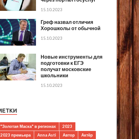
15.10.2023
Греф назвал отличия
Хорошколы от обычной
15.10.2023
Новые инструменты для
подготовки к ЕГЭ
получат московские
школьники
15.10.2023
МЕТКИ
"Золотая Маска" в регионах
2023
2023 премьера
Anna Asti
Автор
Актёр