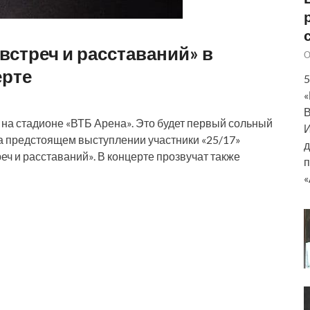
встреч и расставаний» в
О
ерте
5
«
В
а на стадионе «ВТБ Арена». Это будет первый сольный
И
На предстоящем выступлении участники «25/17»
д
еч и расставаний». В концерте прозвучат также
п
«