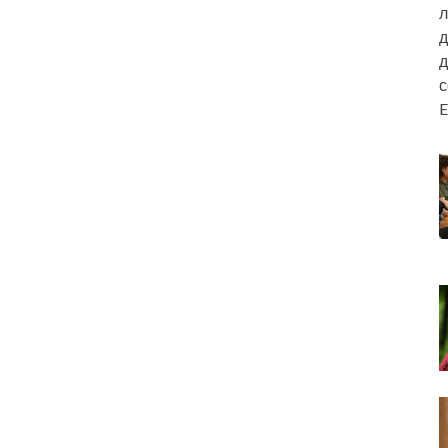
л
д
д
E