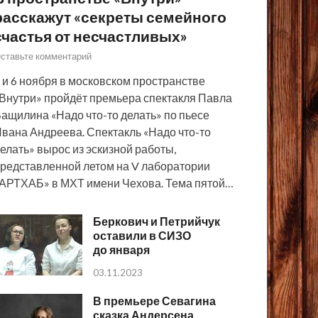
расскажут «секреты семейного
счастья от несчастливых»
ставьте комментарий
 и 6 ноября в московском пространстве
Внутри» пройдёт премьера спектакля Павла
ащилина «Надо что-то делать» по пьесе
вана Андреева. Спектакль «Надо что-то
елать» вырос из эскизной работы,
редставленной летом на V лаборатории
АРТХАБ» в МХТ имени Чехова. Тема пятой…
Беркович и Петрийчук
оставили в СИЗО
до января
03.11.2023
В премьере Севагина
сказка Андерсена