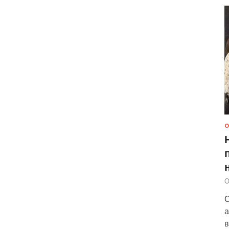
О
О
С
а
в