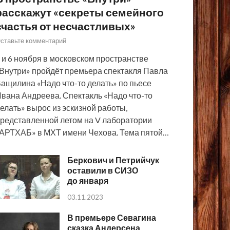
расскажут «секреты семейного
счастья от несчастливых»
ставьте комментарий
 и 6 ноября в московском пространстве
Внутри» пройдёт премьера спектакля Павла
ащилина «Надо что-то делать» по пьесе
вана Андреева. Спектакль «Надо что-то
елать» вырос из эскизной работы,
редставленной летом на V лаборатории
АРТХАБ» в МХТ имени Чехова. Тема пятой…
Беркович и Петрийчук
оставили в СИЗО
до января
03.11.2023
В премьере Севагина
сказка Андерсена