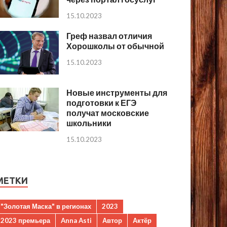
15.10.2023
Греф назвал отличия
Хорошколы от обычной
15.10.2023
Новые инструменты для
подготовки к ЕГЭ
получат московские
школьники
15.10.2023
МЕТКИ
"Золотая Маска" в регионах
2023
2023 премьера
Anna Asti
Автор
Актёр