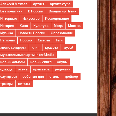
Алексей Мажаев
Артист
Архитектура
Без политики
В России
Владимир Путин
Интервью
Искусство
Исследование
История
Кино
Культура
Мода
Москва
Музыка
Новости России
Образование
Регионы
Россия
Смерть
Теги
анонс концерта
клип
красота
музей
музыкальные чарты InterMedia
новый альбом
новый сингл
обувь
одежда
осень
премьера
рецензии
саундтрек
события дня
стиль
трейлер
тренды
цитаты