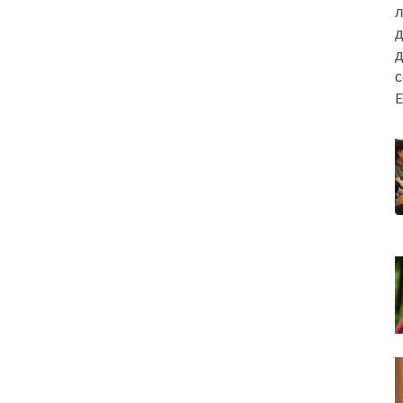
л
д
д
E