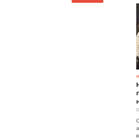
О
О
С
а
в