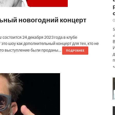
альный новогодний концерт
О
5
«
 состоится 24 декабря 2023 года в клубе
В
это шоу как дополнительный концерт для тех, кто не
И
а это выступление были проданы…
ПОДРОБНЕЕ
д
п
«