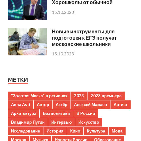
Хорошколы от обычной
15.10.2023
Новые инструменты для
подготовки к ЕГЭ получат
московские школьники
15.10.2023
МЕТКИ
"Золотая Маска" в регионах
2023
2023 премьера
Anna Asti
Автор
Актёр
Алексей Мажаев
Артист
Архитектура
Без политики
В России
Владимир Путин
Интервью
Искусство
Исследование
История
Кино
Культура
Мода
Москва
Музыка
Новости России
Образование