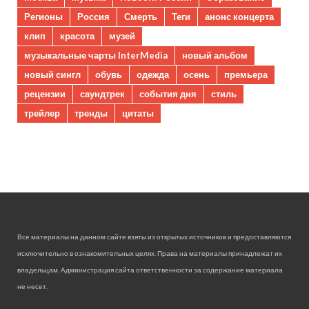
Регионы
Россия
Смерть
Теги
анонс концерта
клип
красота
музей
музыкальные чарты InterMedia
новый альбом
новый сингл
обувь
одежда
осень
премьера
рецензии
саундтрек
события дня
стиль
трейлер
тренды
цитаты
Все материалы на данном сайте взяты из открытых источников и предоставляются
исключительно в ознакомительных целях. Права на материалы принадлежат их
владельцам. Администрация сайта ответственности за содержание материала
не несет.