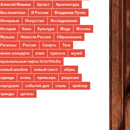
Алексей Мажаев
Артист
Архитектура
Без политики
В России
Владимир Путин
Интервью
Искусство
Исследование
История
Кино
Культура
Мода
Москва
Музыка
Новости России
Образование
Регионы
Россия
Смерть
Теги
анонс концерта
клип
красота
музей
музыкальные чарты InterMedia
новый альбом
новый сингл
обувь
одежда
осень
премьера
рецензии
саундтрек
события дня
стиль
трейлер
тренды
цитаты