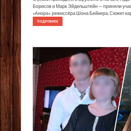
Борисов и Марк Эйдельштейн — приняли уча
«Анора» режиссёра Шона Бейкера. Сюжет кар
ПОДРОБНЕЕ