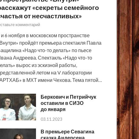
расскажут «секреты семейного
счастья от несчастливых»
ставьте комментарий
 и 6 ноября в московском пространстве
Внутри» пройдёт премьера спектакля Павла
ащилина «Надо что-то делать» по пьесе
вана Андреева. Спектакль «Надо что-то
елать» вырос из эскизной работы,
редставленной летом на V лаборатории
АРТХАБ» в МХТ имени Чехова. Тема пятой…
Беркович и Петрийчук
оставили в СИЗО
до января
03.11.2023
В премьере Севагина
сказка Андерсена