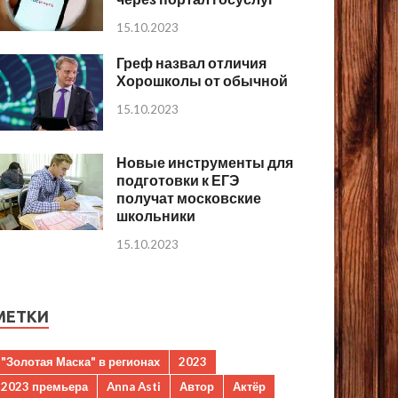
15.10.2023
Греф назвал отличия
Хорошколы от обычной
15.10.2023
Новые инструменты для
подготовки к ЕГЭ
получат московские
школьники
15.10.2023
МЕТКИ
"Золотая Маска" в регионах
2023
2023 премьера
Anna Asti
Автор
Актёр