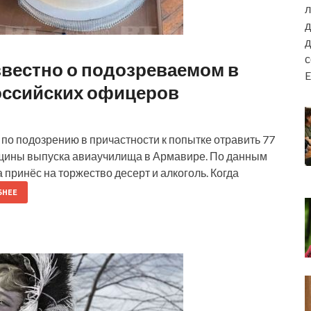
л
д
д
известно о подозреваемом в
E
оссийских офицеров
по подозрению в причастности к попытке отравить 77
вщины выпуска авиаучилища в Армавире. По данным
принёс на торжество десерт и алкоголь. Когда
БНЕЕ