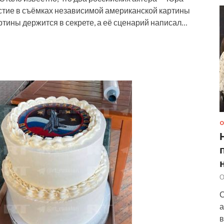
стие в съёмках независимой американской картины
тины держится в секрете, а её сценарий написал…
О
О
С
а
в