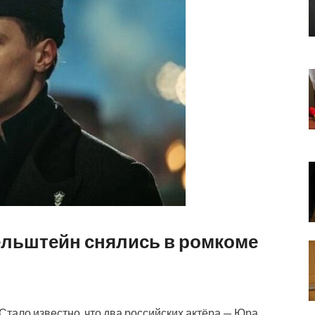
ельштейн снялись в ромкоме
Стало известно, что два российских актёра — Юра