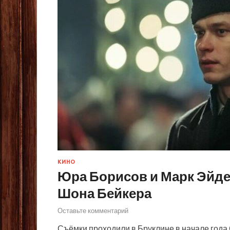
КИНО
Юра Борисов и Марк Эйд
Шона Бейкера
Оставьте комментарий
Съёмки проходили в Бруклине в начале года 