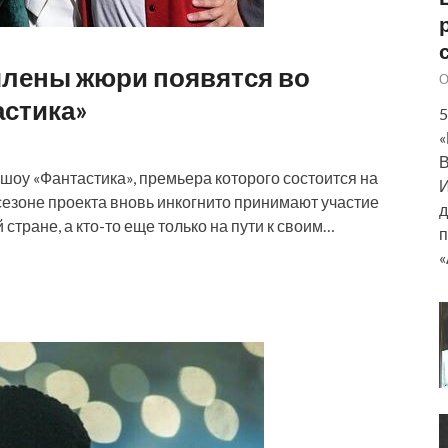
члены жюри появятся во
О
астика»
5
«
В
шоу «Фантастика», премьера которого состоится на
И
 сезоне проекта вновь инкогнито принимают участие
д
 стране, а кто-то еще только на пути к своим…
п
«