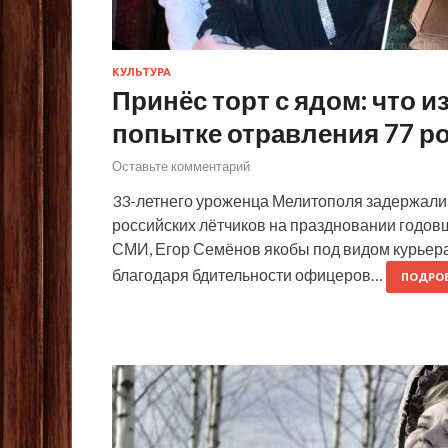
КУЛЬТУРА
Принёс торт с ядом: что 
попытке отравления 77 р
Оставьте комментарий
33-летнего уроженца Мелитополя задержали 
российских лётчиков на праздновании годо
СМИ, Егор Семёнов якобы под видом курьера 
благодаря бдительности офицеров…
ПОДРО