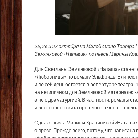
25, 26 и 27 октября на Малой сцене Театр
Земляковой «Наташа» по пьесе Марины Кра
Для Светланы Земляковой «Наташа» станет в
«Любовницы» по роману Эльфриды Елинек, по
и по сей день остаётся в репертуаре театра
на нетипичном для Земляковой материале: как
а не с драматургией. В частности,
романы ста
и бесспорного хита прошлого сезона — спекта
Однако пьеса Марины Крапивиной «Наташа» 
о прозе. Прежде всего, потому, что написана
«фабрике нарративного театра», проекте нов