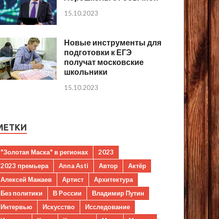
15.10.2023
Новые инструменты для
подготовки к ЕГЭ
получат московские
школьники
15.10.2023
МЕТКИ
"Золотая Маска" в регионах
2023
2023 премьера
Anna Asti
Автор
Актёр
Алексей Мажаев
Артист
Архитектура
Без политики
В России
Владимир Путин
Интервью
Искусство
Исследование