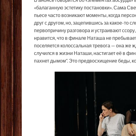
«балаганную эстетику постановки». Сама Све
пьесе часто возникают моменты, когда персо
друг с другом, но, зацепившись за какое-то сл
первопричину разговора и устраивают ссору,
нравится, что в финале Наташа не пребывает 
поселяется колоссальная тревога — она же ж
случился в жизни Наташи, настигает её в фин
пахнет дымом“. Это предвосхищение беды, ко