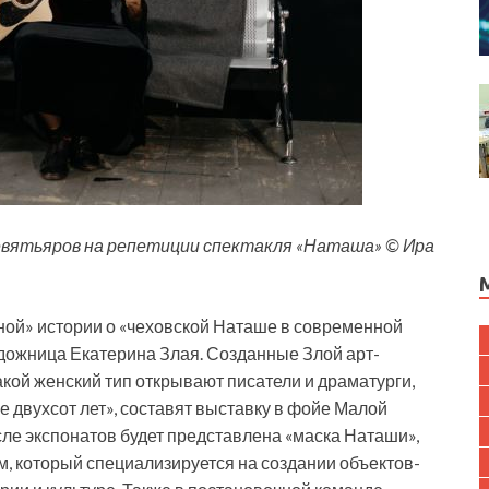
евятьяров на репетиции спектакля «Наташа» © Ира
ной» истории о «чеховской Наташе в современной
дожница Екатерина Злая. Созданные Злой арт-
какой женский тип открывают писатели и драматурги,
 двухсот лет», составят выставку в фойе Малой
сле экспонатов будет представлена «маска Наташи»,
 который специализируется на создании объектов-