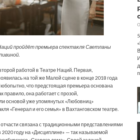
О
5
«
а Наций пройдёт премьера спектакля Светланы
В
пивиной.
И
д
торой работой в Театре Наций. Первая,
п
явилась на той же Малой сцене в конце 2018 года
. Любопытно, что предстоящая премьера основана
 правило, она работает с прозой,
ли основой уже упомянутых «Любовниц»
кля «Генерал и его семья» в Вахтанговском театре.
отчасти связана с традиционными представлениями
 в 2020 году на «Дисциплине» — так называемой
осибирского «Старого дома». Своей задачей