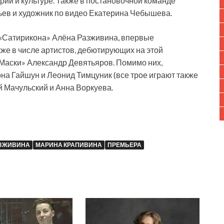
рии и культуре. Также в постановочной команде
ьев и художник по видео Екатерина Чебышева.
 «Сатирикона» Алёна Разживина, впервые
же в числе артистов, дебютирующих на этой
 Маски» Александр Девятьяров. Помимо них,
на Гайшун и Леонид Тимцуник (все трое играют также
й Мачульский и Анна Воркуева.
АЗЖИВИНА
МАРИНА КРАПИВИНА
ПРЕМЬЕРА