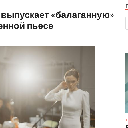
 выпускает «балаганную»
енной пьесе
Т