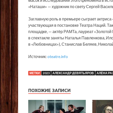
масок и исследовании этого феномена в исто
«Наташи» — художник по свету Сергей Васил
Заглавную роль в премьере сыграет актриса
участвующая в постановке Театра Наций. Так
площадке, — актёр РАМТа, лауреат «Золотой
в спектакле заняты Наталья Павленкова, Ило
в «Любовницах»), Станислав Беляев, Никола
Источник:
oteatre.info
МЕТКИ
2023
АЛЕКСАНДР ДЕВЯТЬЯРОВ
АЛЁНА Р
ПОХОЖИЕ ЗАПИСИ