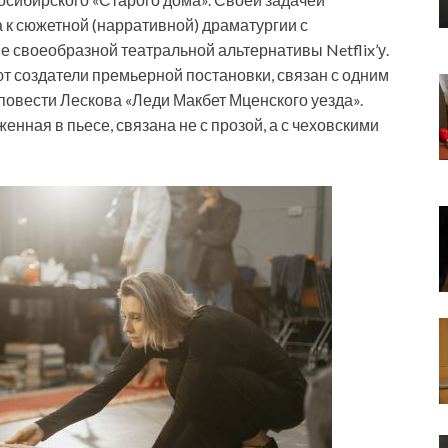
 к сюжетной (нарративной) драматургии с
 своеобразной театральной альтернативы Netflix’у.
ют создатели премьерной постановки, связан с одним
 повести Лескова «Леди Макбет Мценского уезда».
нная в пьесе, связана не с прозой, а с чеховскими