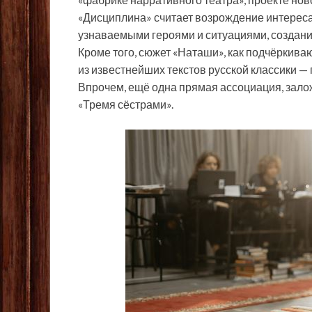
«Дисциплина» считает возрождение интереса
узнаваемыми героями и ситуациями, создание
Кроме того, сюжет «Наташи», как подчёркива
из известнейших текстов русской классики —
Впрочем, ещё одна прямая ассоциация, заложе
«Тремя сёстрами».