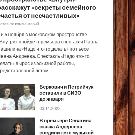
расскажут «секреты семейного
счастья от несчастливых»
ставьте комментарий
 и 6 ноября в московском пространстве
Внутри» пройдёт премьера спектакля Павла
ащилина «Надо что-то делать» по пьесе
вана Андреева. Спектакль «Надо что-то
елать» вырос из эскизной работы,
редставленной летом …
Беркович и Петрийчук
оставили в СИЗО
до января
03.11.2023
В премьере Севагина
сказка Андерсена
соединится с музыкой