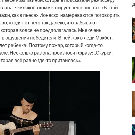
д
тлана Землякова комментирует решение так: «В этой
нажи, как в пьесах Ионеско, намереваются поговорить
ово, уходят от него так далеко, что забывают
 которая вовсе не предполагалась. Мне очень
в ощущении победителя. В ней, как в леди Макбет,
дёт ребенка! Поэтому пожар, который когда-то
але. Несколько раз она произносит фразу: „Окурки,
торая всё равно где-то притаилась».