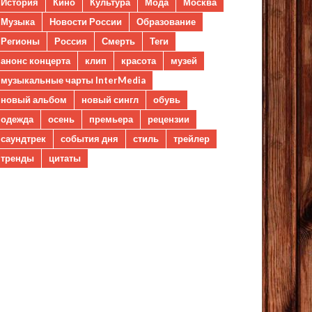
История
Кино
Культура
Мода
Москва
Музыка
Новости России
Образование
Регионы
Россия
Смерть
Теги
анонс концерта
клип
красота
музей
музыкальные чарты InterMedia
новый альбом
новый сингл
обувь
одежда
осень
премьера
рецензии
саундтрек
события дня
стиль
трейлер
тренды
цитаты