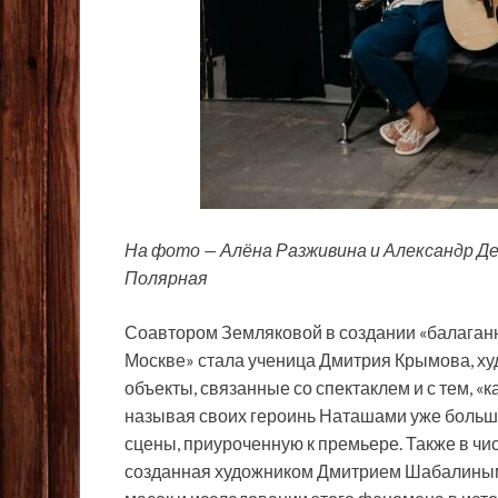
На фото — Алёна Разживина и Александр Д
Полярная
Соавтором Земляковой в создании «балаган
Москве» стала ученица Дмитрия Крымова, ху
объекты, связанные со спектаклем и с тем, «
называя своих героинь Наташами уже больше
сцены, приуроченную к премьере. Также в чи
созданная художником Дмитрием Шабалиным,