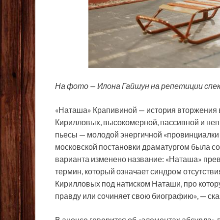
На фото — Илона Гайшун на репетиции спе
«Наташа» Крапивиной — история вторжения в
Кирилловых, высокомерной, пассивной и непр
пьесы — молодой энергичной «провинциалки 
московской постановки драматургом была соз
варианта изменено название: «Наташа» прев
термин, который означает синдром отсутствия
Кирилловых под натиском Наташи, про котору
правду или сочиняет свою биографию», — ска
В анонсе говорится об «элементах абсурда» 