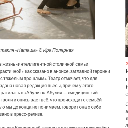
ктакля «Наташа» © Ира Полярная
 жизнь «интеллигентной столичной семьи
О
актичной», как сказано в анонсе, заглавной героини
с тяжёлым прошлым». Театр отмечает, что для
дана новая редакция пьесы, причём у этого
ратилась в «Абулию». Абулия — «медицинский
О
 воли и описывает всё, что происходит с семьёй
С
ю мы до конца не понимаем, говорит она о себе
а
зано в пресс-релизе.
в
л
в пьесе Крапивиной, которые подсказали режиссёру