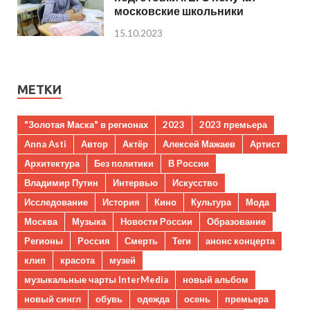
московские школьники
15.10.2023
МЕТКИ
"Золотая Маска" в регионах
2023
2023 премьера
Anna Asti
Автор
Актёр
Алексей Мажаев
Артист
Архитектура
Без политики
В России
Владимир Путин
Интервью
Искусство
Исследование
История
Кино
Культура
Мода
Москва
Музыка
Новости России
Образование
Регионы
Россия
Смерть
Теги
анонс концерта
клип
красота
музей
музыкальные чарты InterMedia
новый альбом
новый сингл
обувь
одежда
осень
премьера