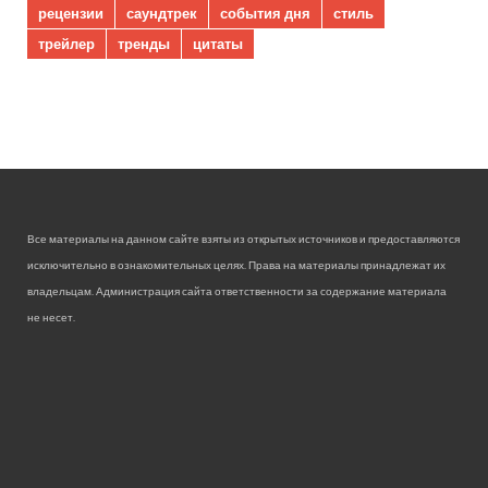
рецензии
саундтрек
события дня
стиль
трейлер
тренды
цитаты
Все материалы на данном сайте взяты из открытых источников и предоставляются
исключительно в ознакомительных целях. Права на материалы принадлежат их
владельцам. Администрация сайта ответственности за содержание материала
не несет.