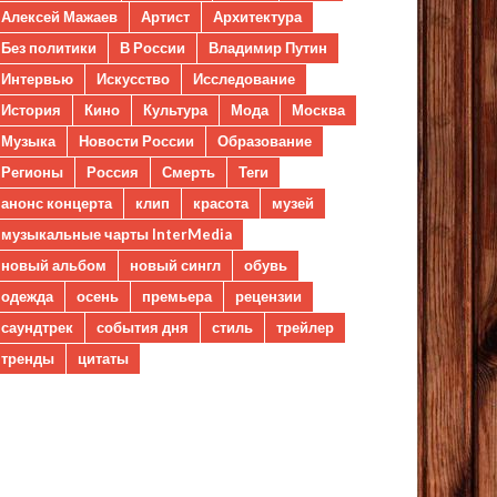
Алексей Мажаев
Артист
Архитектура
Без политики
В России
Владимир Путин
Интервью
Искусство
Исследование
История
Кино
Культура
Мода
Москва
Музыка
Новости России
Образование
Регионы
Россия
Смерть
Теги
анонс концерта
клип
красота
музей
музыкальные чарты InterMedia
новый альбом
новый сингл
обувь
одежда
осень
премьера
рецензии
саундтрек
события дня
стиль
трейлер
тренды
цитаты