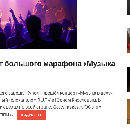
рт большого марафона «Музыка
го завода «Купол» прошёл концерт «Музыка в цеху».
ный телеканалом RU.TV и Юрием Киселёвым. В
х цехах по всей стране. Gettyimages.ru Об этом
уппы».…
ПОДРОБНЕЕ