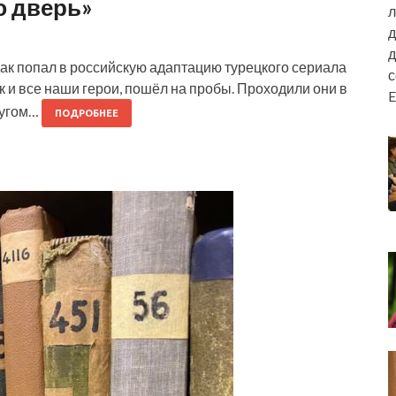
ю дверь»
л
д
д
как попал в российскую адаптацию турецкого сериала
к и все наши герои, пошёл на пробы. Проходили они в
E
ругом…
ПОДРОБНЕЕ