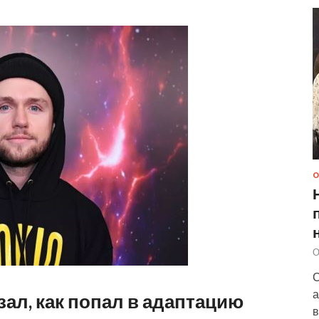
О
О
С
а
ал, как попал в адаптацию
в