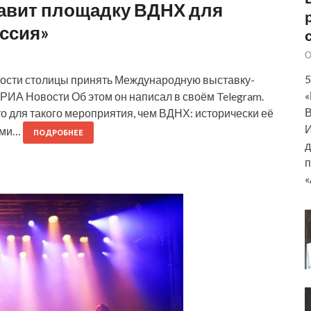
авит площадку ВДНХ для
ссия»
О
5
ности столицы принять Международную выставку-
«
 РИА Новости Об этом он написал в своём Telegram.
В
о для такого мероприятия, чем ВДНХ: исторически её
И
ыми…
ПОДРОБНЕЕ
д
п
«