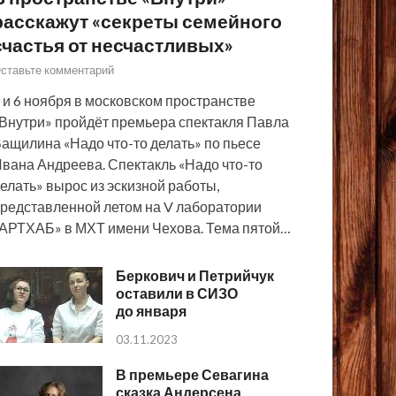
расскажут «секреты семейного
счастья от несчастливых»
ставьте комментарий
 и 6 ноября в московском пространстве
Внутри» пройдёт премьера спектакля Павла
ащилина «Надо что-то делать» по пьесе
вана Андреева. Спектакль «Надо что-то
елать» вырос из эскизной работы,
редставленной летом на V лаборатории
АРТХАБ» в МХТ имени Чехова. Тема пятой…
Беркович и Петрийчук
оставили в СИЗО
до января
03.11.2023
В премьере Севагина
сказка Андерсена