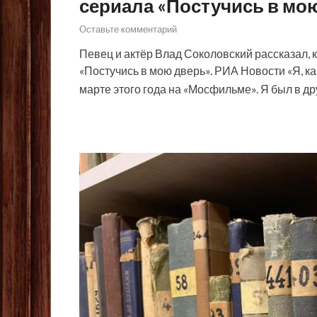
сериала «Постучись в мо
Оставьте комментарий
Певец и актёр Влад Соколовский рассказал, 
«Постучись в мою дверь». РИА Новости «Я, ка
марте этого года на «Мосфильме». Я был в д