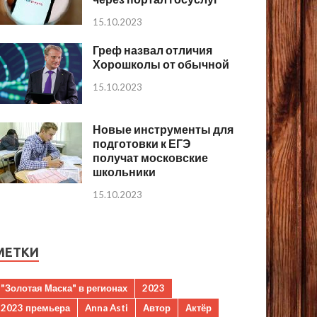
15.10.2023
Греф назвал отличия
Хорошколы от обычной
15.10.2023
Новые инструменты для
подготовки к ЕГЭ
получат московские
школьники
15.10.2023
МЕТКИ
"Золотая Маска" в регионах
2023
2023 премьера
Anna Asti
Автор
Актёр