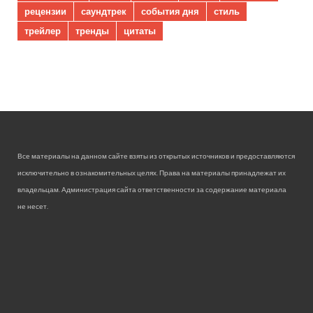
рецензии
саундтрек
события дня
стиль
трейлер
тренды
цитаты
Все материалы на данном сайте взяты из открытых источников и предоставляются
исключительно в ознакомительных целях. Права на материалы принадлежат их
владельцам. Администрация сайта ответственности за содержание материала
не несет.