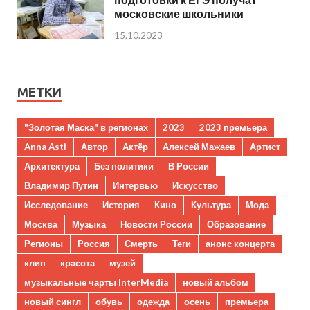
московские школьники
15.10.2023
МЕТКИ
"Золотая Маска" в регионах
2023
2023 премьера
Anna Asti
Автор
Актёр
Алексей Мажаев
Артист
Архитектура
Без политики
В России
Владимир Путин
Интервью
Искусство
Исследование
История
Кино
Культура
Мода
Москва
Музыка
Новости России
Образование
Регионы
Россия
Смерть
Теги
анонс концерта
клип
красота
музей
музыкальные чарты InterMedia
новый альбом
новый сингл
обувь
одежда
осень
премьера