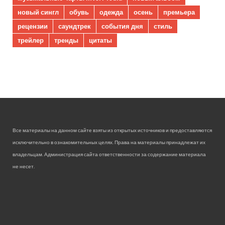
новый сингл
обувь
одежда
осень
премьера
рецензии
саундтрек
события дня
стиль
трейлер
тренды
цитаты
Все материалы на данном сайте взяты из открытых источников и предоставляются
исключительно в ознакомительных целях. Права на материалы принадлежат их
владельцам. Администрация сайта ответственности за содержание материала
не несет.