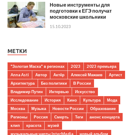
Новые инструменты для
подготовки к ЕГЭ получат
московские школьники
15.10.2023
МЕТКИ
"Золотая Маска" в регионах
2023
2023 премьера
Anna Asti
Автор
Актёр
Алексей Мажаев
Артист
Архитектура
Без политики
В России
Владимир Путин
Интервью
Искусство
Исследование
История
Кино
Культура
Мода
Москва
Музыка
Новости России
Образование
Регионы
Россия
Смерть
Теги
анонс концерта
клип
красота
музей
музыкальные чарты InterMedia
новый альбом