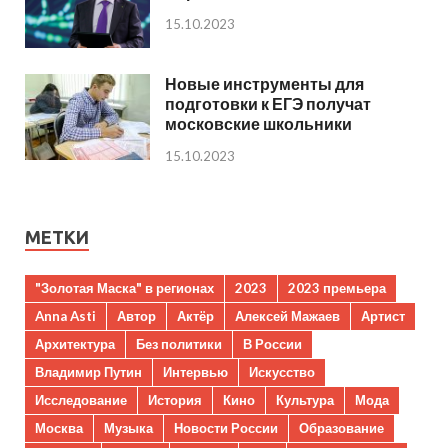
15.10.2023
Новые инструменты для
подготовки к ЕГЭ получат
московские школьники
15.10.2023
МЕТКИ
"Золотая Маска" в регионах
2023
2023 премьера
Anna Asti
Автор
Актёр
Алексей Мажаев
Артист
Архитектура
Без политики
В России
Владимир Путин
Интервью
Искусство
Исследование
История
Кино
Культура
Мода
Москва
Музыка
Новости России
Образование