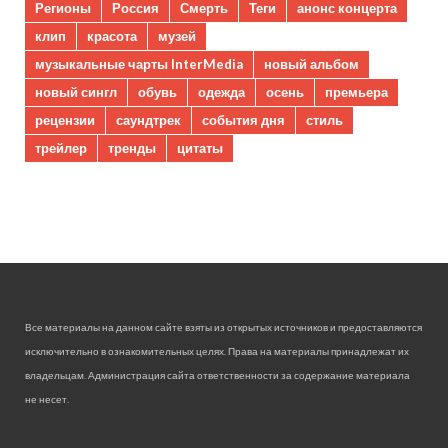
Регионы
Россия
Смерть
Теги
анонс концерта
клип
красота
музей
музыкальные чарты InterMedia
новый альбом
новый сингл
обувь
одежда
осень
премьера
рецензии
саундтрек
события дня
стиль
трейлер
тренды
цитаты
Все материалы на данном сайте взяты из открытых источников и предоставляются
исключительно в ознакомительных целях. Права на материалы принадлежат их
владельцам. Администрация сайта ответственности за содержание материала
не несет.