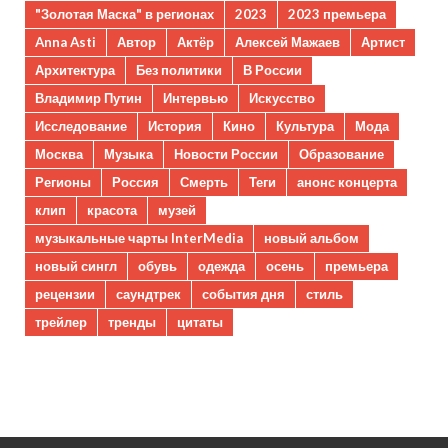
"Золотая Маска" в регионах
2023
2023 премьера
Anna Asti
Автор
Актёр
Алексей Мажаев
Артист
Архитектура
Без политики
В России
Владимир Путин
Интервью
Искусство
Исследование
История
Кино
Культура
Мода
Москва
Музыка
Новости России
Образование
Регионы
Россия
Смерть
Теги
анонс концерта
клип
красота
музей
музыкальные чарты InterMedia
новый альбом
новый сингл
обувь
одежда
осень
премьера
рецензии
саундтрек
события дня
стиль
трейлер
тренды
цитаты