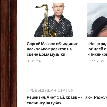
Сергей Мазаев объединит
«Наше рад
несколько проектов на
юбилей с
сцене Дома музыки
«Пикнико
03.11.2023
03.11.2023
ПРЕДЫДУЩАЯ СТАТЬЯ
Рецензия: Анет Сай, Кравц – «Таю». Разжу
снежинку на губах