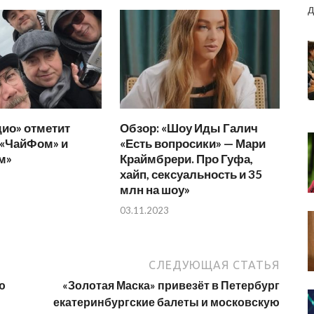
д
ио» отметит
Обзор: «Шоу Иды Галич
 «ЧайФом» и
«Есть вопросики» — Мари
м»
Краймбрери. Про Гуфа,
хайп, сексуальность и 35
млн на шоу»
03.11.2023
СЛЕДУЮЩАЯ СТАТЬЯ
ю
«Золотая Маска» привезёт в Петербург
екатеринбургские балеты и московскую