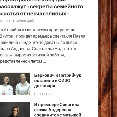
расскажут «секреты семейного
счастья от несчастливых»
ставьте комментарий
 и 6 ноября в московском пространстве
Внутри» пройдёт премьера спектакля Павла
ащилина «Надо что-то делать» по пьесе
вана Андреева. Спектакль «Надо что-то
елать» вырос из эскизной работы,
редставленной летом …
Беркович и Петрийчук
оставили в СИЗО
до января
03.11.2023
В премьере Севагина
сказка Андерсена
соединится с музыкой