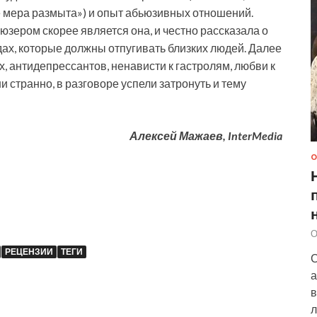
ае мера размыта») и опыт абьюзивных отношений.
ьюзером скорее является она, и честно рассказала о
ах, которые должны отпугивать близких людей. Далее
, антидепрессантов, ненависти к гастролям, любви к
и странно, в разговоре успели затронуть и тему
Алексей Мажаев, InterMedia
О
О
РЕЦЕНЗИИ
ТЕГИ
С
а
в
л