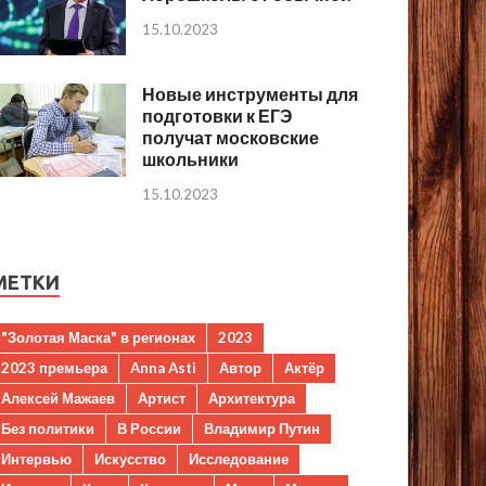
15.10.2023
Новые инструменты для
подготовки к ЕГЭ
получат московские
школьники
15.10.2023
МЕТКИ
"Золотая Маска" в регионах
2023
2023 премьера
Anna Asti
Автор
Актёр
Алексей Мажаев
Артист
Архитектура
Без политики
В России
Владимир Путин
Интервью
Искусство
Исследование