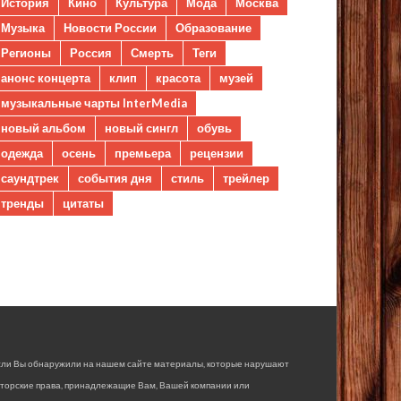
История
Кино
Культура
Мода
Москва
Музыка
Новости России
Образование
Регионы
Россия
Смерть
Теги
анонс концерта
клип
красота
музей
музыкальные чарты InterMedia
новый альбом
новый сингл
обувь
одежда
осень
премьера
рецензии
саундтрек
события дня
стиль
трейлер
тренды
цитаты
сли Вы обнаружили на нашем сайте материалы, которые нарушают
вторские права, принадлежащие Вам, Вашей компании или