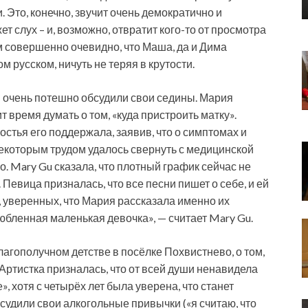
 Это, конечно, звучит очень демократично и
ет слух – и, возможно, отвратит кого-то от просмотра
м совершенно очевидно, что Маша, да и Дима
 русском, ничуть не теряя в крутости.
и очень потешно обсудили свои седины. Мария
ит время думать о том, «куда пристроить матку».
стья его поддержала, заявив, что о симптомах и
 некоторым трудом удалось свернуть с медицинской
. Mary Gu сказала, что плотный график сейчас не
о. Певица призналась, что все песни пишет о себе, и ей
 уверенных, что Мария рассказала именно их
любленная маленькая девочка», — считает Mary Gu.
агополучном детстве в посёлке Похвистнево, о том,
х. Артистка призналась, что от всей души ненавидела
, хотя с четырёх лет была уверена, что станет
судили свои алкогольные привычки («я считаю, что