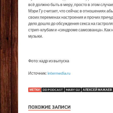
всё должно быть в меру, просто в этом случ
Мэри Гу считает, что сейчас в отношениях аб
своих переменах настроения и прочих причуд
дело дошло до обсуждения секса на гастролях
стрип-клубам и «синдроме самозванца». Как н
музыки.
Фото: кадр из выпуска
Источник:
intermedia.ru
МЕТКИ
DD PODCAST
MARY GU
АЛЕКСЕЙ МАЖАЕВ
ПОХОЖИЕ ЗАПИСИ