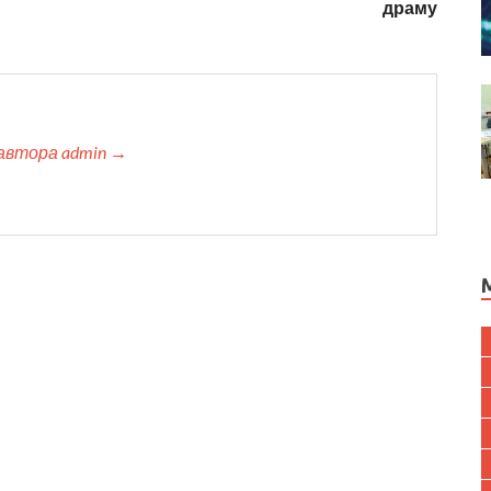
драму
автора admin →