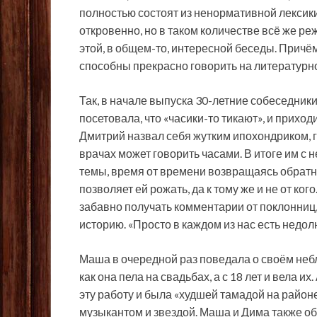
полностью состоят из ненормативной лексики.
откровенно, но в таком количестве всё же реж
этой, в общем-то, интересной беседы. Причё
способны прекрасно говорить на литературном
Так, в начале выпуска 30-летние собеседник
посетовала, что «часики-то тикают», и приход
Дмитрий назвал себя жутким ипохондриком, го
врачах может говорить часами. В итоге им с
темы, время от времени возвращаясь обратно
позволяет ей рожать, да к тому же и не от ког
забавно получать комментарии от поклонниц,
историю. «Просто в каждом из нас есть недо
Маша в очередной раз поведала о своём небл
как она пела на свадьбах, а с 18 лет и вела и
эту работу и была «худшей тамадой на районе»
музыкантом и звездой. Маша и Дима также об