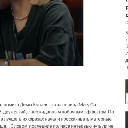
О
5
«
В
И
д
п
ап-комика Димы Коваля стала певица Mary Gu.
й, дружеский, с неожиданным побочным эффектом. По
уга лучше, в их фразах начали проскакивать матерные
ьше… Словом, последние полчаса интервью чуть ли не