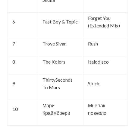
Forget You
6
Fast Boy & Topic
(Extended Mix)
7
Troye Sivan
Rush
8
The Kolors
Italodisco
ThirtySeconds
9
Stuck
To Mars
Мари
Мне так
10
Краймбрери
повезло