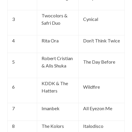
Twocolors &
3
Cynical
Safri Duo
4
Rita Ora
Don’t Think Twice
Robert Cristian
5
The Day Before
& Alis Shuka
KDDK & The
6
Wildfire
Hatters
7
Imanbek
All Eyezon Me
8
The Kolors
Italodisco