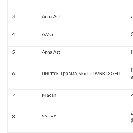
3
Anna Asti
4
A.V.G
5
Anna Asti
6
Винтаж, Травма, Skidri, DVRKLXGHT
7
Macan
A
8
5УТРА
(