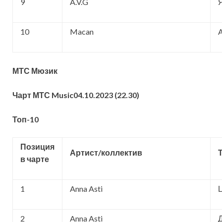
9
A.V.G
10
Macan
A
МТС Мюзик
Чарт МТС Music
04
.
1
0.2023 (
2
2.
30
)
Топ-10
Позиция
Артист/коллектив
в чарте
1
Anna Asti
2
Anna Asti