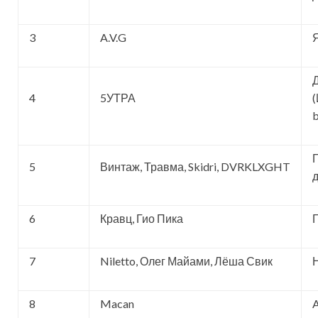
3
A.V.G
4
5УТРА
(
b
5
Винтаж, Травма, Skidri, DVRKLXGHT
6
Кравц, Гио Пика
7
Niletto, Олег Майами, Лёша Свик
8
Macan
A