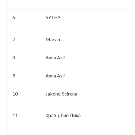
6
5УТРА
7
Macan
8
Anna Asti
9
Anna Asti
10
Jakone, Scirena
11
Кравц, Гио Пика