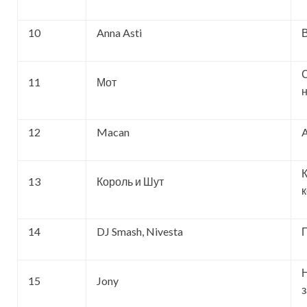
10
Anna Asti
11
Мот
12
Macan
A
13
Король и Шут
14
DJ Smash, Nivesta
15
Jony