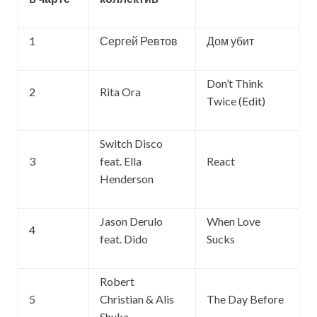
1
Сергей Ревтов
Дом убит
Don’t Think
2
Rita Ora
Twice (Edit)
Switch Disco
3
feat. Ella
React
Henderson
Jason Derulo
When Love
4
feat. Dido
Sucks
Robert
5
Christian & Alis
The Day Before
Shuka