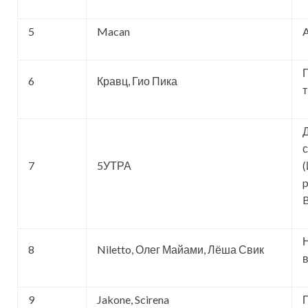
5
Macan
A
6
Кравц, Гио Пика
7
5УТРА
(
p
8
Niletto, Олег Майами, Лёша Свик
9
Jakone, Scirena