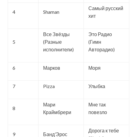
Самый русский
4
Shaman
хит
Все Звёзды
Это Радио
5
(Разные
(Гимн
исполнители)
Авторадио)
6
Марков
Моря
7
Pizza
Улыбка
Мари
Мне так
8
Краймбрери
повезло
Дорога к тебе
9
Банд’Эрос