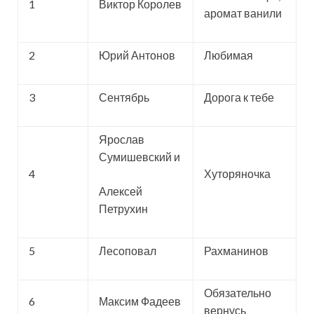
1
Виктор Королев
аромат ванили
2
Юрий Антонов
Любимая
3
Сентябрь
Дорога к тебе
Ярослав
Сумишевский и
4
Хуторяночка
Алексей
Петрухин
5
Лесоповал
Рахманинов
Обязательно
6
Максим Фадеев
вернусь