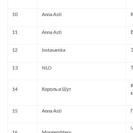
10
Anna Asti
11
Anna Asti
12
Instasamka
З
13
NLO
14
Король и Шут
15
Anna Asti
16
Morgenshtern