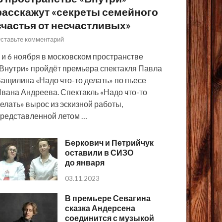
расскажут «секреты семейного
счастья от несчастливых»
ставьте комментарий
 и 6 ноября в московском пространстве
Внутри» пройдёт премьера спектакля Павла
ащилина «Надо что-то делать» по пьесе
вана Андреева. Спектакль «Надо что-то
елать» вырос из эскизной работы,
редставленной летом …
Беркович и Петрийчук
оставили в СИЗО
до января
03.11.2023
В премьере Севагина
сказка Андерсена
соединится с музыкой