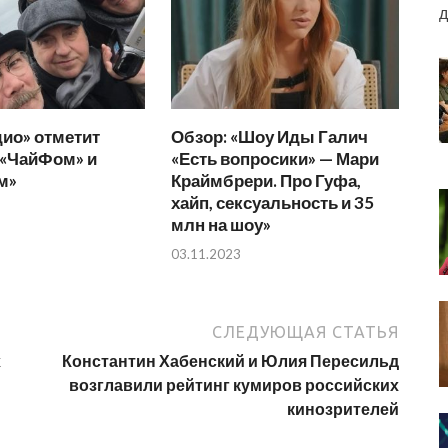
д
ио» отметит
Обзор: «Шоу Иды Галич
 «ЧайФом» и
«Есть вопросики» — Мари
м»
Краймбрери. Про Гуфа,
хайп, сексуальность и 35
млн на шоу»
03.11.2023
СЛЕДУЮЩАЯ СТАТЬЯ
х
Константин Хабенский и Юлия Пересильд
возглавили рейтинг кумиров российских
кинозрителей