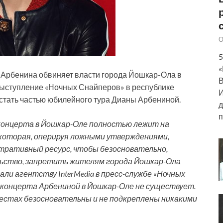
О
5
«
Арбенина обвиняет власти города Йошкар-Ола в
В
Выступление «Ночных Снайперов» в республике
И
 стать частью юбилейного тура Дианы Арбениной.
д
п
концерта в Йошкар-Оле полностью лежит на
которая, оперируя ложными утверждениями,
стративный ресурс,
чтобы безосновательно,
льство, запретить жителям города Йошкар-Ола
ли агентству InterMedia в пресс-службе «Ночных
у концерта Арбениной в Йошкар-Оле не существует.
местах безосновательны и не подкреплены никакими