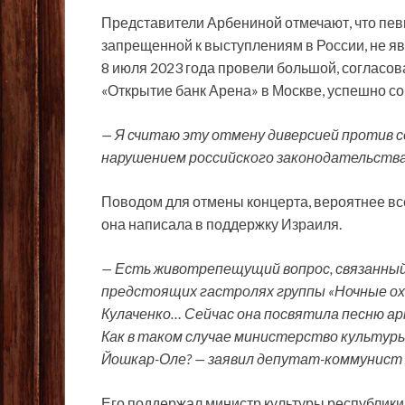
Представители Арбениной отмечают, что певиц
запрещенной к выступлениям в России, не я
8 июля 2023 года провели большой, согласов
«Открытие банк Арена» в Москве, успешно с
— Я считаю эту отмену диверсией против с
нарушением российского законодательства,
Поводом для отмены концерта, вероятнее вс
она написала в поддержку Израиля.
— Есть животрепещущий вопрос, связанный 
предстоящих гастролях группы «Ночные охо
Кулаченко… Сейчас она посвятила песню а
Как в таком случае министерство культуры
Йошкар-Оле? — заявил депутат-коммунист 
Его поддержал министр культуры республики