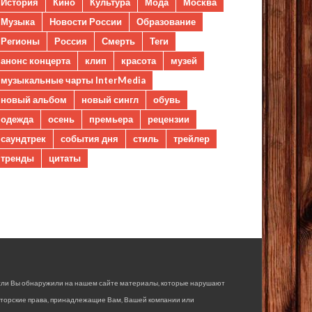
История
Кино
Культура
Мода
Москва
Музыка
Новости России
Образование
Регионы
Россия
Смерть
Теги
анонс концерта
клип
красота
музей
музыкальные чарты InterMedia
новый альбом
новый сингл
обувь
одежда
осень
премьера
рецензии
саундтрек
события дня
стиль
трейлер
тренды
цитаты
сли Вы обнаружили на нашем сайте материалы, которые нарушают
вторские права, принадлежащие Вам, Вашей компании или