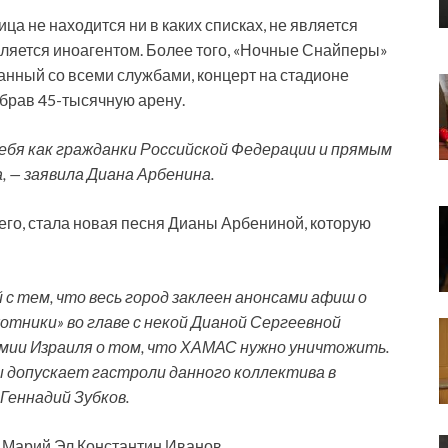
а не находится ни в каких списках, не является
вляется иноагентом. Более того, «Ночные Снайперы»
анный со всеми службами, концерт на стадионе
обрав 45-тысячную арену.
ебя как гражданки Российской Федерации и прямым
 — заявила Диана Арбенина.
его, стала новая песня Дианы Арбениной, которую
с тем, что весь город заклеен анонсами афиш о
тники» во главе с некой Дианой Сергеевной
рмии Израиля о том, что ХАМАС нужно уничтожить.
 допускает гастроли данного коллектива в
Геннадий Зубков.
 Марий Эл Константин Иванов.