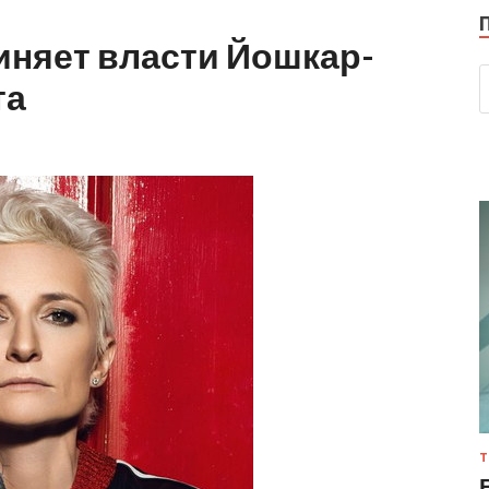
иняет власти Йошкар-
та
Т