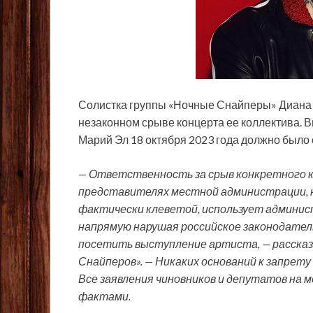
Солистка группы «Ночные Снайперы» Диана 
незаконном срыве концерта ее коллектива. 
Марий Эл 18 октября 2023 года должно было
— Ответственность за срыв конкретного 
представителях местной администрации, 
фактически клеветой, использует админи
напрямую нарушая российское законодате
посетить выступление артиста, — рассказа
Снайперов». — Никаких оснований к запрет
Все заявления чиновников и депутатов на 
фактами.