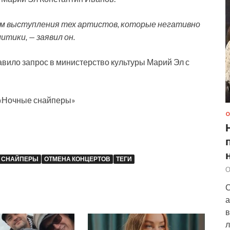
им выступления тех артистов, которые негативно
тики, — заявил он.
вило запрос в министерство культуры Марий Эл с
 «Ночные снайперы»
О
 СНАЙПЕРЫ
ОТМЕНА КОНЦЕРТОВ
ТЕГИ
О
С
а
в
л