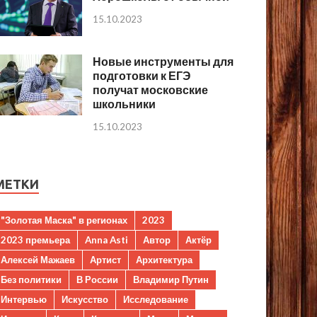
15.10.2023
Новые инструменты для
подготовки к ЕГЭ
получат московские
школьники
15.10.2023
МЕТКИ
"Золотая Маска" в регионах
2023
2023 премьера
Anna Asti
Автор
Актёр
Алексей Мажаев
Артист
Архитектура
Без политики
В России
Владимир Путин
Интервью
Искусство
Исследование